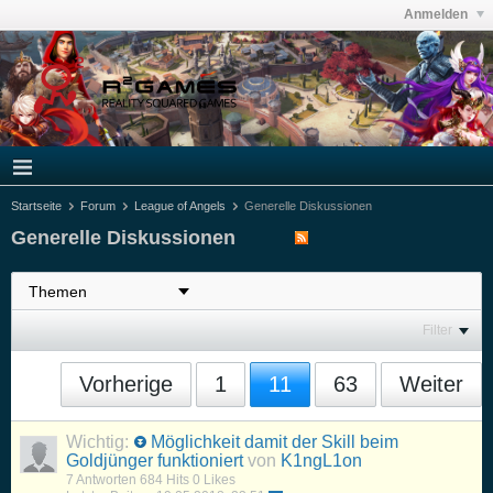
Anmelden
Startseite
Forum
League of Angels
Generelle Diskussionen
Generelle Diskussionen
Filter
Vorherige
1
11
63
Weiter
Wichtig:
Möglichkeit damit der Skill beim
Goldjünger funktioniert
von
K1ngL1on
7 Antworten
684 Hits
0 Likes