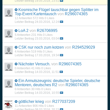
Letzter Beitrag
19.05.2018, 23:51
Kosmische Flügel tauschbar gegen Splitter im
Top-Event Kartentausch
von
R296074365
12 Antworten
572 Hits
0 Likes
Letzter Beitrag
24.03.2016, 12:24
LoA 2
von
R26706995
5 Antworten
231 Hits
0 Likes
Letzter Beitrag
23.03.2016, 03:04
CSK nur noch zum kotzen
von
R294529029
4 Antworten
519 Hits
0 Likes
Letzter Beitrag
17.03.2016, 19:34
Nächster Versuch.
von
R296074365
0 Antworten
41 Hits
0 Likes
Letzter Beitrag
14.03.2016, 11:51
Ein Armutszeugnis: deutsche Spieler, deutsche
Mentoren, deutsches R2
von
R296074365
0 Antworten
30 Hits
0 Likes
Letzter Beitrag
14.03.2016, 10:55
göttlicher krieg
von
R277037209
11 Antworten
906 Hits
0 Likes
Letzter Beitrag
08.03.2016, 20:15