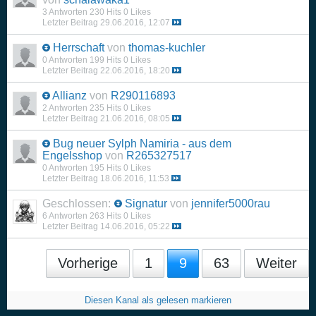
3 Antworten
230 Hits
0 Likes
Letzter Beitrag
29.06.2016, 12:07
Herrschaft
von
thomas-kuchler
0 Antworten
199 Hits
0 Likes
Letzter Beitrag
22.06.2016, 18:20
Allianz
von
R290116893
2 Antworten
235 Hits
0 Likes
Letzter Beitrag
21.06.2016, 08:05
Bug neuer Sylph Namiria - aus dem
Engelsshop
von
R265327517
0 Antworten
195 Hits
0 Likes
Letzter Beitrag
18.06.2016, 11:53
Geschlossen:
Signatur
von
jennifer5000rau
6 Antworten
263 Hits
0 Likes
Letzter Beitrag
14.06.2016, 05:22
Vorherige
1
9
63
Weiter
Diesen Kanal als gelesen markieren