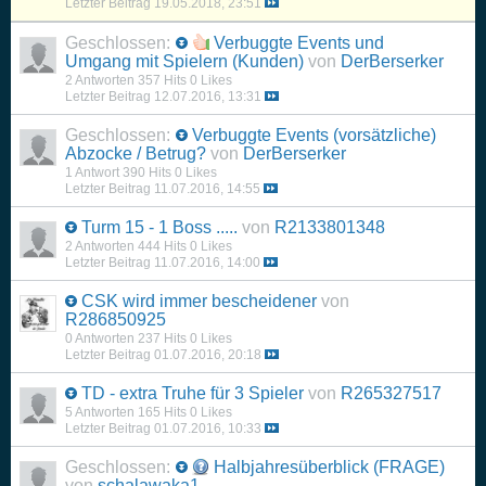
Letzter Beitrag
19.05.2018, 23:51
Geschlossen:
Verbuggte Events und
Umgang mit Spielern (Kunden)
von
DerBerserker
2 Antworten
357 Hits
0 Likes
Letzter Beitrag
12.07.2016, 13:31
Geschlossen:
Verbuggte Events (vorsätzliche)
Abzocke / Betrug?
von
DerBerserker
1 Antwort
390 Hits
0 Likes
Letzter Beitrag
11.07.2016, 14:55
Turm 15 - 1 Boss .....
von
R2133801348
2 Antworten
444 Hits
0 Likes
Letzter Beitrag
11.07.2016, 14:00
CSK wird immer bescheidener
von
R286850925
0 Antworten
237 Hits
0 Likes
Letzter Beitrag
01.07.2016, 20:18
TD - extra Truhe für 3 Spieler
von
R265327517
5 Antworten
165 Hits
0 Likes
Letzter Beitrag
01.07.2016, 10:33
Geschlossen:
Halbjahresüberblick (FRAGE)
von
schalawaka1