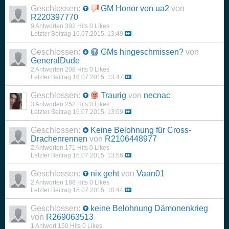
Geschlossen:
GM Honor von ua2
von
R220397770
9 Antworten
392 Hits
0 Likes
Letzter Beitrag
16.07.2015, 13:49
Geschlossen:
GMs hingeschmissen?
von
GeneralDude
2 Antworten
208 Hits
0 Likes
Letzter Beitrag
16.07.2015, 13:47
Geschlossen:
Traurig
von
necnac
3 Antworten
252 Hits
0 Likes
Letzter Beitrag
16.07.2015, 13:09
Geschlossen:
Keine Belohnung für Cross-
Drachenrennen
von
R2106448977
2 Antworten
171 Hits
0 Likes
Letzter Beitrag
15.07.2015, 13:56
Geschlossen:
nix geht
von
Vaan01
2 Antworten
188 Hits
0 Likes
Letzter Beitrag
15.07.2015, 10:44
Geschlossen:
keine Belohnung Dämonenkrieg
von
R269063513
1 Antwort
150 Hits
0 Likes