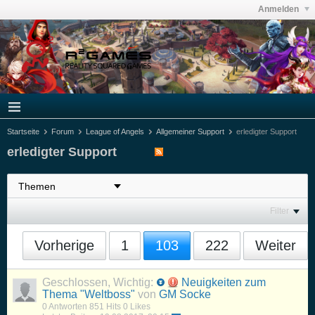
Anmelden
Startseite
Forum
League of Angels
Allgemeiner Support
erledigter Support
erledigter Support
Filter
Vorherige
1
103
222
Weiter
Geschlossen, Wichtig:
Neuigkeiten zum
Thema "Weltboss"
von
GM Socke
0 Antworten
851 Hits
0 Likes