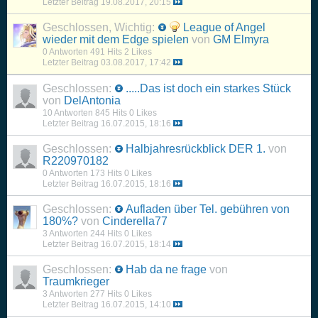
Letzter Beitrag
19.08.2017, 20:15
Geschlossen, Wichtig:
League of Angel
wieder mit dem Edge spielen
von
GM Elmyra
0 Antworten
491 Hits
2 Likes
Letzter Beitrag
03.08.2017, 17:42
Geschlossen:
.....Das ist doch ein starkes Stück
von
DelAntonia
10 Antworten
845 Hits
0 Likes
Letzter Beitrag
16.07.2015, 18:16
Geschlossen:
Halbjahresrückblick DER 1.
von
R220970182
0 Antworten
173 Hits
0 Likes
Letzter Beitrag
16.07.2015, 18:16
Geschlossen:
Aufladen über Tel. gebühren von
180%?
von
Cinderella77
3 Antworten
244 Hits
0 Likes
Letzter Beitrag
16.07.2015, 18:14
Geschlossen:
Hab da ne frage
von
Traumkrieger
3 Antworten
277 Hits
0 Likes
Letzter Beitrag
16.07.2015, 14:10