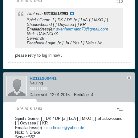
10.08.2015, 18:53
#10
Zitat von
R2103518093
Spiel / Game: [ ] DK / DP [x ] LoA [ ] MKO [ ]
Shadowbound [ ] Odyssea [ ] KR
Emailadress(e):
svenherrmann73@gmail.com
Nick: DAVINCI73
Server:26
Facebook-Login: [x ] Ja / Yes [ ] Nein / No
please retry to log in now .
R2111900441
Neuling
Dabei seit:
12.01.2015
Beiträge:
4
10.08.2015, 18:53
#11
Spiel / Game: [ ] DK / DP [x ] LoA [ ] MKO [ ] Shadowbound
[ ] Odyssea [ ] KR
Emailadress(e):
nico.heider@yahoo.de
Nick: N.Drake
Server:S52