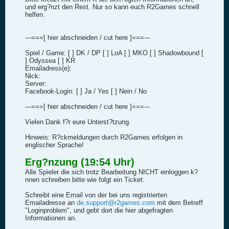
und erg?nzt den Rest. Nur so kann euch R2Games schnell
helfen.
---===[ hier abschneiden / cut here ]===---
Spiel / Game: [ ] DK / DP [ ] LoA [ ] MKO [ ] Shadowbound [
] Odyssea [ ] KR
Emailadress(e):
Nick:
Server:
Facebook-Login: [ ] Ja / Yes [ ] Nein / No
---===[ hier abschneiden / cut here ]===---
Vielen Dank f?r eure Unterst?tzung.
Hinweis: R?ckmeldungen durch R2Games erfolgen in
englischer Sprache!
Erg?nzung (19:54 Uhr)
Alle Spieler die sich trotz Bearbeitung NICHT einloggen k?
nnen schreiben bitte wie folgt ein Ticket:
Schreibt eine Email von der bei uns registrierten
Emailadresse an
de.support@r2games.com
mit dem Betreff
"Loginproblem", und gebt dort die hier abgefragten
Informationen an.