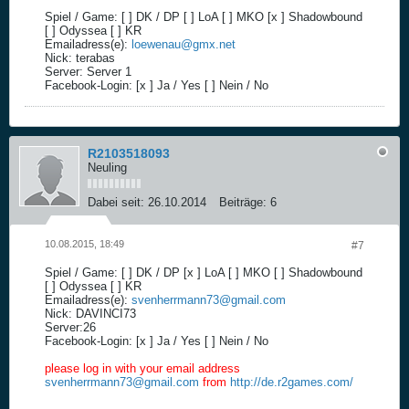
Spiel / Game: [ ] DK / DP [ ] LoA [ ] MKO [x ] Shadowbound
[ ] Odyssea [ ] KR
Emailadress(e):
loewenau@gmx.net
Nick: terabas
Server: Server 1
Facebook-Login: [x ] Ja / Yes [ ] Nein / No
R2103518093
Neuling
Dabei seit:
26.10.2014
Beiträge:
6
10.08.2015, 18:49
#7
Spiel / Game: [ ] DK / DP [x ] LoA [ ] MKO [ ] Shadowbound
[ ] Odyssea [ ] KR
Emailadress(e):
svenherrmann73@gmail.com
Nick: DAVINCI73
Server:26
Facebook-Login: [x ] Ja / Yes [ ] Nein / No
please log in with your email address
svenherrmann73@gmail.com
from
http://de.r2games.com/