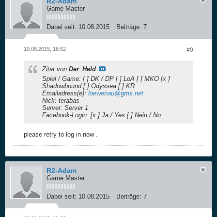
R2-Adam
Game Master
Dabei seit:
10.08.2015
Beiträge:
7
10.08.2015, 18:52
#9
Zitat von
Der_Held
Spiel / Game: [ ] DK / DP [ ] LoA [ ] MKO [x ]
Shadowbound [ ] Odyssea [ ] KR
Emailadress(e):
loewenau@gmx.net
Nick: terabas
Server: Server 1
Facebook-Login: [x ] Ja / Yes [ ] Nein / No
please retry to log in now .
R2-Adam
Game Master
Dabei seit:
10.08.2015
Beiträge:
7