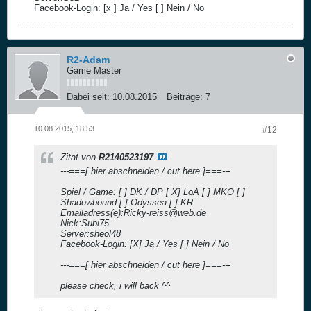
Facebook-Login: [x ] Ja / Yes [ ] Nein / No
R2-Adam
Game Master
Dabei seit:
10.08.2015
Beiträge:
7
10.08.2015, 18:53
#12
Zitat von
R2140523197
---===[ hier abschneiden / cut here ]===---
Spiel / Game: [ ] DK / DP [ X] LoA [ ] MKO [ ]
Shadowbound [ ] Odyssea [ ] KR
Emailadress(e):Ricky-reiss@web.de
Nick:Subi75
Server:sheol48
Facebook-Login: [X] Ja / Yes [ ] Nein / No
---===[ hier abschneiden / cut here ]===---
please check, i will back ^^