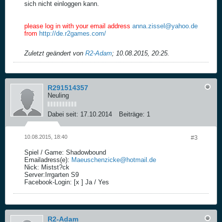
sich nicht einloggen kann.
please log in with your email address
anna.zissel@yahoo.de
from
http://de.r2games.com/
Zuletzt geändert von
R2-Adam
;
10.08.2015, 20:25
.
R291514357
Neuling
Dabei seit:
17.10.2014
Beiträge:
1
10.08.2015, 18:40
#3
Spiel / Game: Shadowbound
Emailadress(e):
Maeuschenzicke@hotmail.de
Nick: Mistst?ck
Server:Irrgarten S9
Facebook-Login: [x ] Ja / Yes
R2-Adam