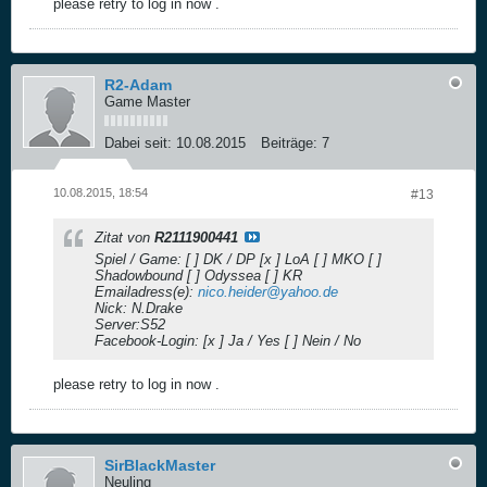
please retry to log in now .
R2-Adam
Game Master
Dabei seit:
10.08.2015
Beiträge:
7
10.08.2015, 18:54
#13
Zitat von
R2111900441
Spiel / Game: [ ] DK / DP [x ] LoA [ ] MKO [ ]
Shadowbound [ ] Odyssea [ ] KR
Emailadress(e):
nico.heider@yahoo.de
Nick: N.Drake
Server:S52
Facebook-Login: [x ] Ja / Yes [ ] Nein / No
please retry to log in now .
SirBlackMaster
Neuling