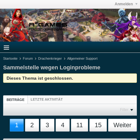
Anmelden
Startseite
Forum
Drachenkrieger
Allgemeiner Support
Sammelstelle wegen Loginprobleme
Dieses Thema ist geschlossen.
LETZTE AKTIVITÄT
BEITRÄGE
Filter
1
2
3
4
11
15
Weiter