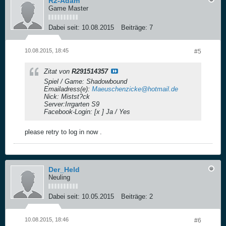
R2-Adam
Game Master
Dabei seit:
10.08.2015
Beiträge:
7
10.08.2015, 18:45
#5
Zitat von
R291514357
Spiel / Game: Shadowbound
Emailadress(e):
Maeuschenzicke@hotmail.de
Nick: Mistst?ck
Server:Irrgarten S9
Facebook-Login: [x ] Ja / Yes
please retry to log in now .
Der_Held
Neuling
Dabei seit:
10.05.2015
Beiträge:
2
10.08.2015, 18:46
#6