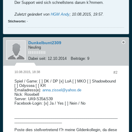
Der Support wird sich schnellstens darum k?mmern.
Zuletzt geändert von
HGM Andy
;
10.08.2015, 19:57
.
Stichworte:
-
Dunkelbunt2309
Neuling
Dabei seit:
12.10.2014
Beiträge:
9
10.08.2015, 18:38
#2
Spiel / Game: [ ] DK / DP [x] LoA [ ] MKO [ ] Shadowbound
[ ] Odyssea [ ] KR
Emailadress(e):
anna.zissel@yahoo.de
Nick: Rosebell
Server: UA9-S35&S39
Facebook-Login: [x] Ja / Yes [ ] Nein / No
__________________________________________________
_______________________
Poste dies stellvertretend f?r meine Gildenkollegin, da diese