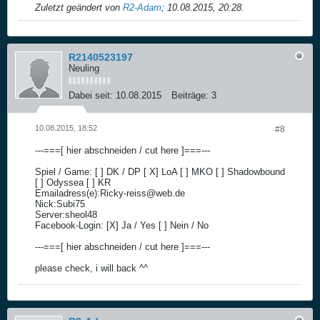
Zuletzt geändert von
R2-Adam
;
10.08.2015, 20:28
.
R2140523197
Neuling
Dabei seit:
10.08.2015
Beiträge:
3
10.08.2015, 18:52
#8
---===[ hier abschneiden / cut here ]===---
Spiel / Game: [ ] DK / DP [ X] LoA [ ] MKO [ ] Shadowbound
[ ] Odyssea [ ] KR
Emailadress(e):Ricky-reiss@web.de
Nick:Subi75
Server:sheol48
Facebook-Login: [X] Ja / Yes [ ] Nein / No
---===[ hier abschneiden / cut here ]===---
please check, i will back ^^