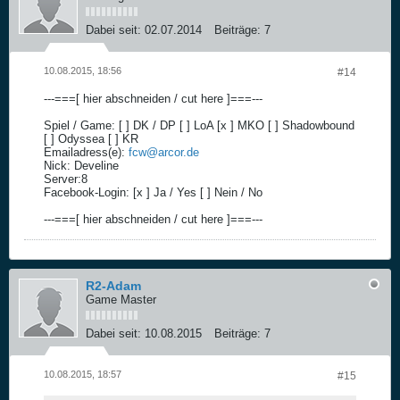
Dabei seit:
02.07.2014
Beiträge:
7
10.08.2015, 18:56
#14
---===[ hier abschneiden / cut here ]===---
Spiel / Game: [ ] DK / DP [ ] LoA [x ] MKO [ ] Shadowbound
[ ] Odyssea [ ] KR
Emailadress(e):
fcw@arcor.de
Nick: Develine
Server:8
Facebook-Login: [x ] Ja / Yes [ ] Nein / No
---===[ hier abschneiden / cut here ]===---
R2-Adam
Game Master
Dabei seit:
10.08.2015
Beiträge:
7
10.08.2015, 18:57
#15