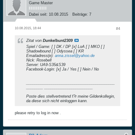
Game Master
Dabei seit:
10.08.2015
Beiträge:
7
10.08.2015, 18:44
#4
Zitat von
Dunkelbunt2309
Spiel / Game: [ ] DK / DP [x] LoA [ ] MKO [ ]
Shadowbound [ ] Odyssea [ ] KR
Emailadress(e):
anna.zissel@yahoo.de
Nick: Rosebell
Server: UA9-S35&S39
Facebook-Login: [x] Ja / Yes [ ] Nein / No
__________________________________________
________ _______________________
Poste dies stellvertretend f?r meine Gildenkollegin,
da diese sich nicht einloggen kann.
please retry to log in now .