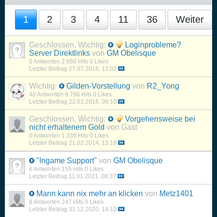
1
2
3
4
11
36
Weiter
Geschlossen, Wichtig:
Loginprobleme?
Server Direktlinks
von
GM Obelisque
0 Antworten
2.660 Hits
0 Likes
Letzter Beitrag
27.07.2016, 12:03
Wichtig:
Gilden-Vorstellung
von
R2_Yong
40 Antworten
9.796 Hits
0 Likes
Letzter Beitrag
22.03.2016, 08:10
Geschlossen, Wichtig:
Vorgehensweise bei
nicht erhaltenem Gold
von Gast
0 Antworten
1.339 Hits
0 Likes
Letzter Beitrag
21.02.2014, 15:16
"Ingame Support"
von
GM Obelisque
6 Antworten
155 Hits
0 Likes
Letzter Beitrag
11.01.2021, 08:37
Mann kann nix mehr an klicken
von
Metz1401
8 Antworten
247 Hits
0 Likes
Letzter Beitrag
31.12.2020, 14:10