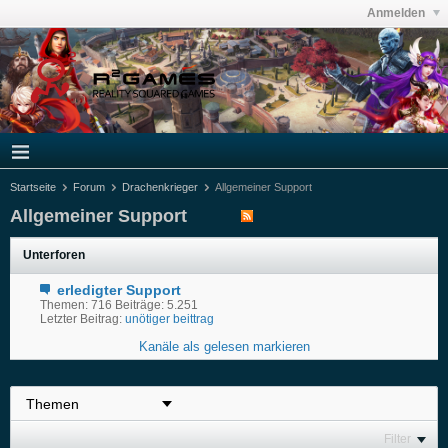
Anmelden
Startseite
Forum
Drachenkrieger
Allgemeiner Support
Allgemeiner Support
Unterforen
erledigter Support
Themen: 716 Beiträge: 5.251
Letzter Beitrag:
unötiger beittrag
Kanäle als gelesen markieren
Filter