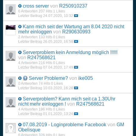
cross server
von
R250910237
6 Antworten
207 Hits
1 Likes
Letzter Beitrag
24.07.2020, 10:32
Kann mich seit der Wartung am 8.04 2020 nicht
mehr einloggen
von
R290630993
2 Antworten
133 Hits
0 Likes
Letzter Beitrag
26.05.2020, 16:58
Serverproblem kein Anmeldung möglich !!!!!!
von
R247568621
4 Antworten
216 Hits
0 Likes
Letzter Beitrag
07.04.2020, 17:49
Server Probleme?
von
ike005
0 Antworten
74 Hits
0 Likes
Letzter Beitrag
10.03.2020, 16:28
Serverproblem? Kann mich seit ca 1.30Uhr
nicht mehr einloggen !
von
R247568621
4 Antworten
196 Hits
0 Likes
Letzter Beitrag
01.01.2020, 13:24
07.08.2019 - Loginprobleme Facebook
von
GM
Obelisque
6 Antworten
326 Hits
0 Likes