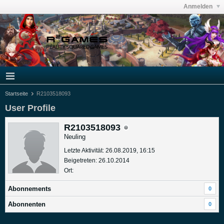
Anmelden
Startseite
R2103518093
User Profile
R2103518093
Neuling
Letzte Aktivität: 26.08.2019, 16:15
Beigetreten: 26.10.2014
Ort:
Abonnements
0
Abonnenten
0