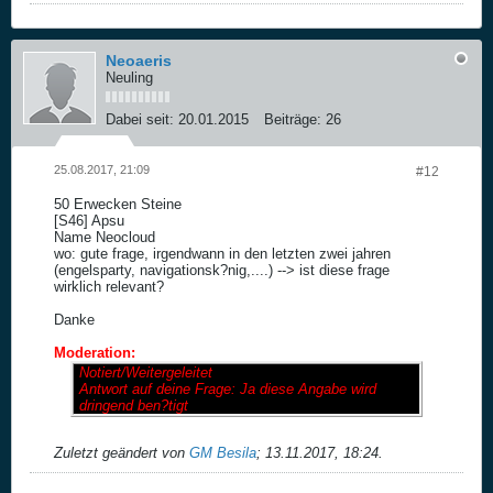
Neoaeris
Neuling
Dabei seit:
20.01.2015
Beiträge:
26
25.08.2017, 21:09
#12
50 Erwecken Steine
[S46] Apsu
Name Neocloud
wo: gute frage, irgendwann in den letzten zwei jahren
(engelsparty, navigationsk?nig,....) --> ist diese frage
wirklich relevant?
Danke
Moderation:
Notiert/Weitergeleitet
Antwort auf deine Frage: Ja diese Angabe wird
dringend ben?tigt
Zuletzt geändert von
GM Besila
;
13.11.2017, 18:24
.