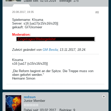
Dabei seit:
02.03.2014
Beiträge:
175
20.08.2017, 19:35
#8
Spielername: KIsuma
Server: s16 [ua17(s15/s16/s20)]
gekauft: Gl?cksmeer
Moderation:
Eingetragen/Weitergeleitet
Zuletzt geändert von
GM Besila
;
13.11.2017, 18:24
.
Kisuma
s16 [ua17 (s15/s16/s20)]
„Die Reform beginnt an der Spitze. Die Treppe muss von
oben gekehrt werden.“
Hermann Simon
redsun
Junior Member
Dabei seit:
03.02.2017
Beiträge:
9