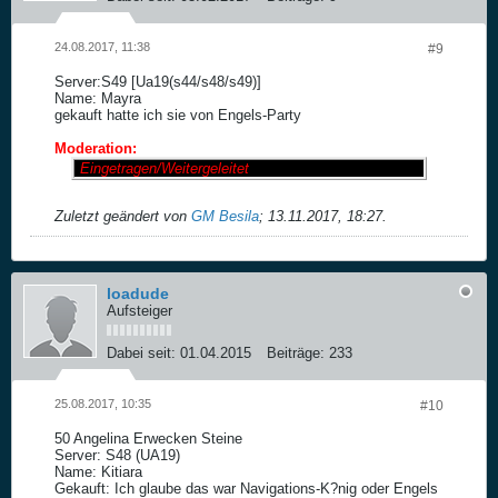
24.08.2017, 11:38
#9
Server:S49 [Ua19(s44/s48/s49)]
Name: Mayra
gekauft hatte ich sie von Engels-Party
Moderation:
Eingetragen/Weitergeleitet
Zuletzt geändert von
GM Besila
;
13.11.2017, 18:27
.
loadude
Aufsteiger
Dabei seit:
01.04.2015
Beiträge:
233
25.08.2017, 10:35
#10
50 Angelina Erwecken Steine
Server: S48 (UA19)
Name: Kitiara
Gekauft: Ich glaube das war Navigations-K?nig oder Engels