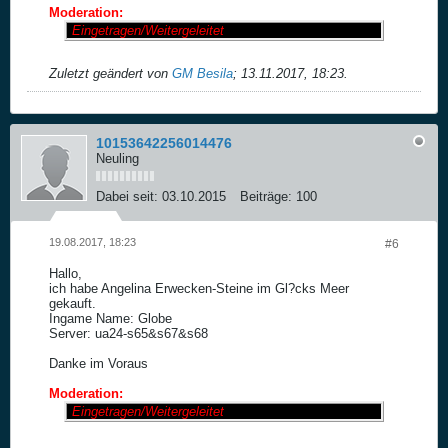
Moderation:
Eingetragen/Weitergeleitet
Zuletzt geändert von
GM Besila
;
13.11.2017, 18:23
.
10153642256014476
Neuling
Dabei seit:
03.10.2015
Beiträge:
100
19.08.2017, 18:23
#6
Hallo,
ich habe Angelina Erwecken-Steine im Gl?cks Meer
gekauft.
Ingame Name: Globe
Server: ua24-s65&s67&s68
Danke im Voraus
Moderation:
Eingetragen/Weitergeleitet