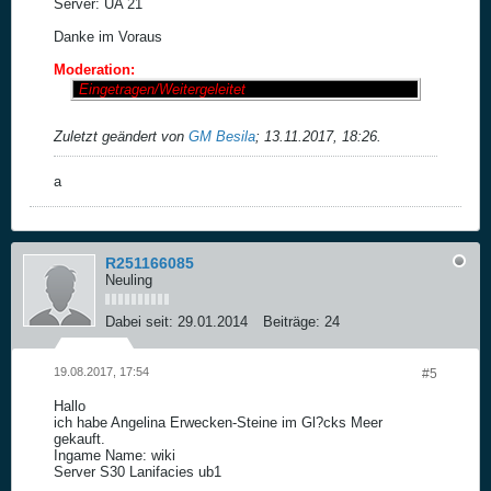
Server: UA 21
Danke im Voraus
Moderation:
Eingetragen/Weitergeleitet
Zuletzt geändert von
GM Besila
;
13.11.2017, 18:26
.
a
R251166085
Neuling
Dabei seit:
29.01.2014
Beiträge:
24
19.08.2017, 17:54
#5
Hallo
ich habe Angelina Erwecken-Steine im Gl?cks Meer
gekauft.
Ingame Name: wiki
Server S30 Lanifacies ub1