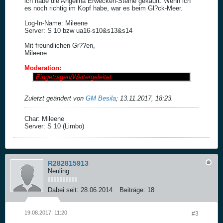
ich habe die Angelina Erwecken-Steine gekauft. Wenn ich
es noch richtig im Kopf habe, war es beim Gl?ck-Meer.
Log-In-Name: Mileene
Server: S 10 bzw ua16-s10&s13&s14
Mit freundlichen Gr??en,
Mileene
Moderation:
Eingetragen/Weitergeleitet
Zuletzt geändert von
GM Besila
;
13.11.2017, 18:23
.
Char: Mileene
Server: S 10 (Limbo)
R282815913
Neuling
Dabei seit:
28.06.2014
Beiträge:
18
19.08.2017, 11:20
#3