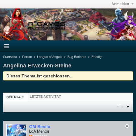
Anmelden
Startseite
Forum
League of Angels
Bug Berichte
Erledigt
Angelina Erwecken-Steine
Dieses Thema ist geschlossen.
LETZTE AKTIVITÄT
BEITRÄGE
Filter
GM Besila
LoA Mentor