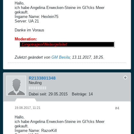
Hallo,
ich habe Angelina Erwecken-Steine im Gl?cks Meer
gekauft.
Ingame Name: Hexlein75
Server: UA 21
Danke im Voraus
Moderation:
Eingetragen/Weitergeleitet
Zuletzt geändert von
GM Besila
;
13.11.2017, 18:25
.
R2133801348
Neuling
Dabei seit:
29.05.2015
Beiträge:
14
19.08.2017, 11:21
#4
Hallo,
ich habe Angelina Erwecken-Steine im Gl?cks Meer
gekauft.
Ingame Name: RazorKill