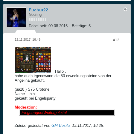
Fuchur22
Neuling
Dabei seit:
09.08.2015
Beiträge:
5
12.11.2017, 16:49
#13
Hallo ,
habe auch irgendwann die 50 erweckungssteine von der
Angelina gekauft.
(ua28 ) S75 Crotone
Name .: hihi
gekauft bei Engelsparty
Moderation:
Eingetragen/Weitergeleitet
Zuletzt geändert von
GM Besila
;
13.11.2017, 18:25
.