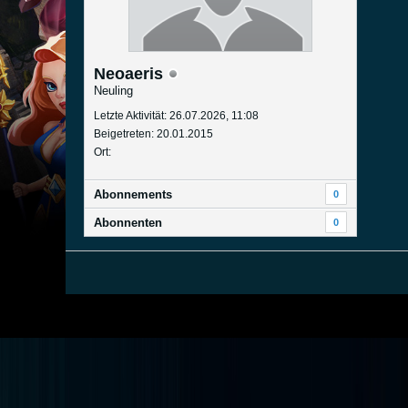
Neoaeris
Neuling
Letzte Aktivität: 26.07.2026, 11:08
Beigetreten: 20.01.2015
Ort:
Abonnements
0
Abonnenten
0