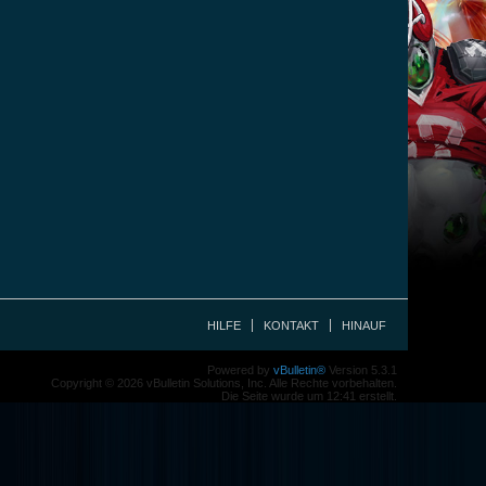
HILFE
KONTAKT
HINAUF
Powered by
vBulletin®
Version 5.3.1
Copyright © 2026 vBulletin Solutions, Inc. Alle Rechte vorbehalten.
Die Seite wurde um 12:41 erstellt.