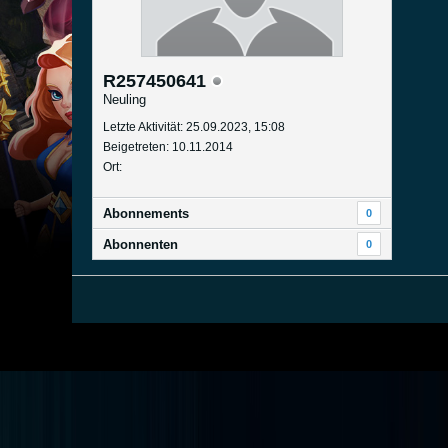
R257450641
Neuling
Letzte Aktivität: 25.09.2023, 15:08
Beigetreten: 10.11.2014
Ort:
Abonnements
0
Abonnenten
0