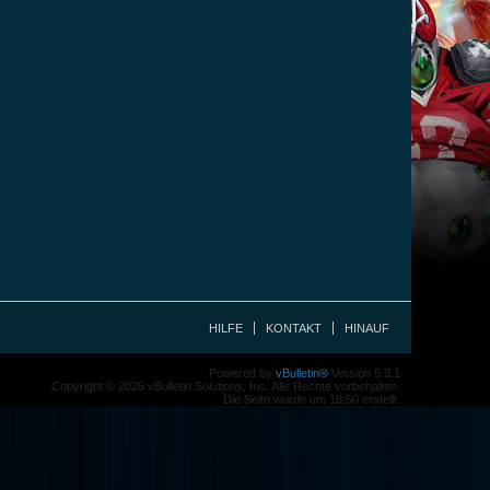
HILFE
KONTAKT
HINAUF
Powered by
vBulletin®
Version 5.3.1
Copyright © 2026 vBulletin Solutions, Inc. Alle Rechte vorbehalten.
Die Seite wurde um 18:50 erstellt.