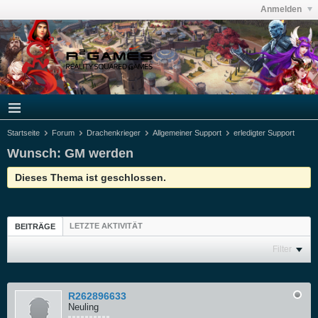
Anmelden
Startseite
Forum
Drachenkrieger
Allgemeiner Support
erledigter Support
Wunsch: GM werden
Dieses Thema ist geschlossen.
LETZTE AKTIVITÄT
BEITRÄGE
Filter
R262896633
Neuling