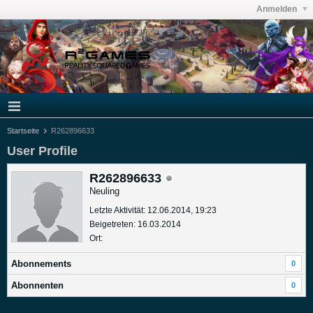
Anmelden
Startseite
R262896633
User Profile
R262896633
Neuling
Letzte Aktivität: 12.06.2014, 19:23
Beigetreten: 16.03.2014
Ort:
Abonnements
0
Abonnenten
0