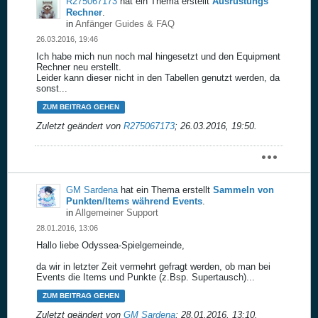
R275067173
hat ein Thema erstellt
Ausrüstungs
Rechner
.
in
Anfänger Guides & FAQ
26.03.2016, 19:46
Ich habe mich nun noch mal hingesetzt und den Equipment
Rechner neu erstellt.
Leider kann dieser nicht in den Tabellen genutzt werden, da
sonst...
ZUM BEITRAG GEHEN
Zuletzt geändert von
R275067173
;
26.03.2016, 19:50
.
GM Sardena
hat ein Thema erstellt
Sammeln von
Punkten/Items während Events
.
in
Allgemeiner Support
28.01.2016, 13:06
Hallo liebe Odyssea-Spielgemeinde,
da wir in letzter Zeit vermehrt gefragt werden, ob man bei
Events die Items und Punkte (z.Bsp. Supertausch)...
ZUM BEITRAG GEHEN
Zuletzt geändert von
GM Sardena
;
28.01.2016, 13:10
.