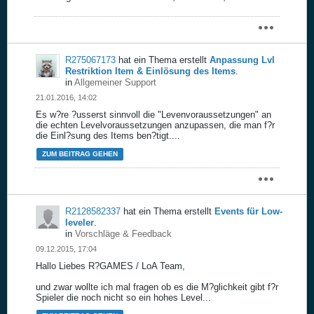
R275067173
hat ein Thema erstellt
Anpassung Lvl
Restriktion Item & Einlösung des Items
.
in
Allgemeiner Support
21.01.2016, 14:02
Es w?re ?usserst sinnvoll die "Levenvoraussetzungen" an
die echten Levelvoraussetzungen anzupassen, die man f?r
die Einl?sung des Items ben?tigt....
ZUM BEITRAG GEHEN
R2128582337
hat ein Thema erstellt
Events für Low-
leveler
.
in
Vorschläge & Feedback
09.12.2015, 17:04
Hallo Liebes R?GAMES / LoA Team,
und zwar wollte ich mal fragen ob es die M?glichkeit gibt f?r
Spieler die noch nicht so ein hohes Level...