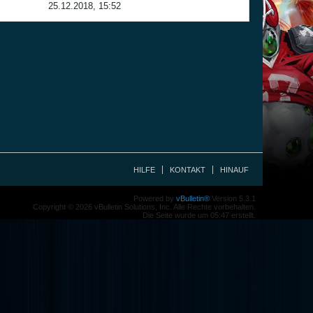
25.12.2018, 15:52
HILFE
KONTAKT
HINAUF
Powered by
vBulletin®
Version 5.3.1
Copyright © 2026 vBulletin Solutions, Inc. Alle Rechte vorbehalten.
Die Seite wurde um 05:47 erstellt.