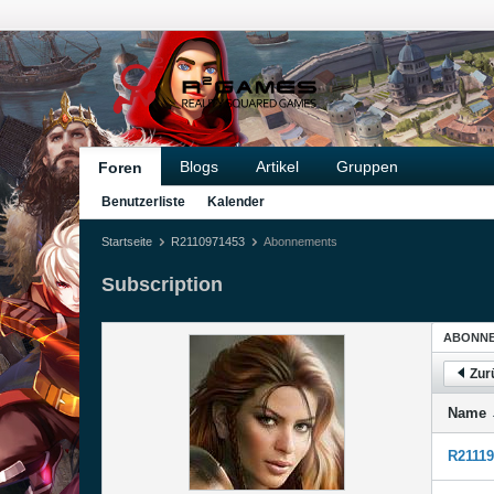
Blogs
Artikel
Gruppen
Foren
Benutzerliste
Kalender
Startseite
R2110971453
Abonnements
Subscription
ABONN
Zur
Name
R21119