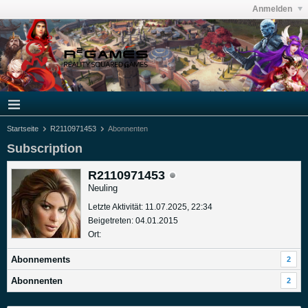
Anmelden
Startseite
R2110971453
Abonnenten
Subscription
R2110971453
Neuling
Letzte Aktivität: 11.07.2025, 22:34
Beigetreten: 04.01.2015
Ort:
Abonnements
2
Abonnenten
2