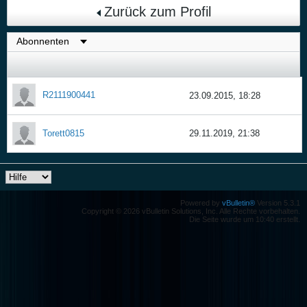
Zurück zum Profil
R2111900441
23.09.2015, 18:28
Torett0815
29.11.2019, 21:38
Powered by
vBulletin®
Version 5.3.1
Copyright © 2026 vBulletin Solutions, Inc. Alle Rechte vorbehalten.
Die Seite wurde um 10:40 erstellt.