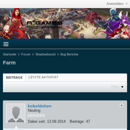
Anmelden
Startseite
Forum
Shadowbound
Bug Berichte
Farm
LETZTE AKTIVITÄT
BEITRÄGE
Filter
koboldchen
Neuling
Dabei seit:
13.09.2014
Beiträge:
47