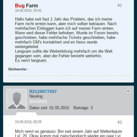
Bug
Farm
#1
18.06.2016, 20:41
Hallo habe seit fast 1 Jahr das Problem, das ich meine
Farm nicht ernten kann, aber mich selber beklauen. Nach
mehrfachen Einloggen kann ich auf meiner Farm ernten.
Wann wird dieser Fehler behoben. Wurde im Forum bereits
geschrieben, habe mehrfache Tickets geschrieben, habe
mehrfach GM's kontaktiert und es hiess wurde
weitergeleitet.
Langsam sollte die Weiterleitung mehrfach um die Welt
gegangen sein, aber der Fehler besteht weiterhin.
Es nervt langsam.
Stichworte:
-
R2128977097
Neuling
Dabei seit:
01.05.2015
Beiträge:
3
19.06.2016, 00:28
#2
Mich nervt es genauso. Bin seit einem Jahr auf Weltenbaum
Lvl. 20. Okay komm mal zwischendurch wieder ein paar Lvl.