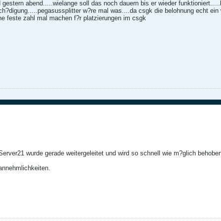
d gestern abend.....wielange soll das noch dauern bis er wieder funktioniert....
ch?digung.....pegasussplitter w?re mal was....da csgk die belohnung echt ein wit
ine feste zahl mal machen f?r platzierungen im csgk
erver21 wurde gerade weitergeleitet und wird so schnell wie m?glich behobe
nannehmlichkeiten.