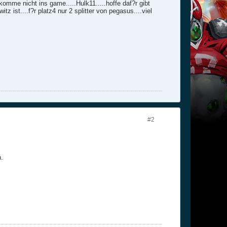
.komme nicht ins game.....Hulk11.....hoffe daf?r gibt
z ist....f?r platz4 nur 2 splitter von pegasus....viel
#2
n.