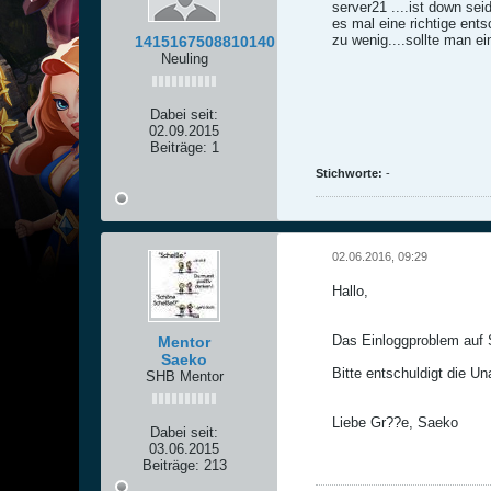
server21 ....ist down sei
es mal eine richtige ents
zu wenig....sollte man e
1415167508810140
Neuling
Dabei seit:
02.09.2015
Beiträge:
1
Stichworte:
-
02.06.2016, 09:29
Hallo,
Das Einloggproblem auf S
Mentor
Saeko
Bitte entschuldigt die U
SHB Mentor
Liebe Gr??e, Saeko
Dabei seit:
03.06.2015
Beiträge:
213