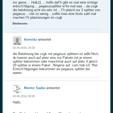
ins game.....Hulk11.....hoffe daf?r gibt es mal eine richtige
entsch?digung.....pegasussplitter w?re mal was....da csgk
die belohnung echt ein witz ist....f?r platz4 nur 2 splitter von
pegasus....viel zu wenig....sollte man eine feste zahl mal
machen f?r platzierungen im csgk
Stichworte:
-
klomidu
antwortet
02.06.2016, 20:26
die Belohnung bei csgk mit pegasus splittern ist willk?rlich,
du kannst auch auf platz eins nur Pakete mit je einem
splitter bekommen oder manchmal auch auf platz 4 gleich
20 splitter in einem Paket. ?brigens auf .com hab ich ?fter
Entsch?digungen bekommen wo pegasus splitter bei
waren.
Mentor Saeko
antwortet
02.06.2016, 09:29
Hallo,