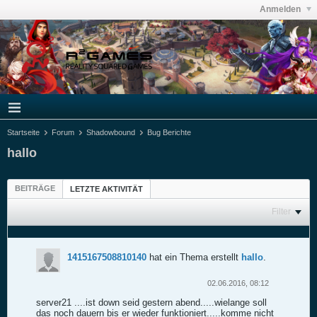
Anmelden
Startseite
Forum
Shadowbound
Bug Berichte
hallo
BEITRÄGE
LETZTE AKTIVITÄT
Filter
1415167508810140
hat ein Thema erstellt
hallo
.
02.06.2016, 08:12
server21 ....ist down seid gestern abend.....wielange soll
das noch dauern bis er wieder funktioniert.....komme nicht