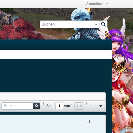
Anmelden
Seite
von
1
Filter
#1