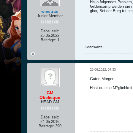
Hallo folgendes Problem,
Gildencamp werden sie ni
gbar, Bei der Burg tut sic
wiestrau
Junior Member
Dabei seit:
25.05.2022
Beiträge:
1
Stichworte:
-
20.06.2022, 07:33
Guten Morgen.
Hast du eine M?glichkei
GM
Obelisque
HEAD GM
Dabei seit:
24.05.2016
Beiträge:
390