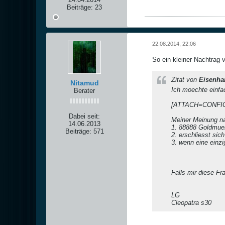
Beiträge:
23
22.08.2014, 22:06
So ein kleiner Nachtrag 
Zitat von
Eisenha
Nitamud
Ich moechte einfa
Berater
[ATTACH=CONFIG
Dabei seit:
Meiner Meinung na
14.06.2013
1. 88888 Goldmue
Beiträge:
571
2. erschliesst sich
3. wenn eine einz
Falls mir diese F
LG
Cleopatra s30