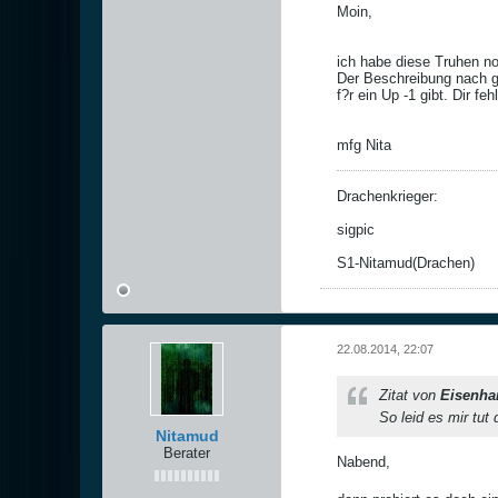
Moin,
ich habe diese Truhen n
Der Beschreibung nach g
f?r ein Up -1 gibt. Dir feh
mfg Nita
Drachenkrieger:
sigpic
S1-Nitamud(Drachen)
22.08.2014, 22:07
Zitat von
Eisenha
So leid es mir tut
Nitamud
Berater
Nabend,