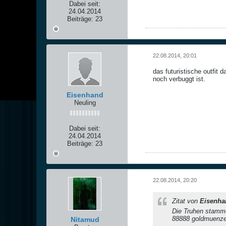
Dabei seit:
24.04.2014
Beiträge:
23
22.08.2014, 20:01
das futuristische outfit 
noch verbuggt ist.
Eisenhand
Neuling
Dabei seit:
24.04.2014
Beiträge:
23
22.08.2014, 20:20
Zitat von
Eisenha
Die Truhen stamme
88888 goldmuenzen
Nitamud