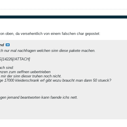
von oben, da versehentlich von einem falschen char gepostet:
nd
ch nur mal nachfragen welchen sinn diese pakete machen.
]14226[/ATTACH]
ch sind:
nzen zum oeffnen uebertrieben
 mir der sinn dieser truhen noch nicht.
ige 17000 kleiderschrank erf gibt wozu braucht man dann 50 stueck?
ragen jemand beantworten kann faende ichs nett.