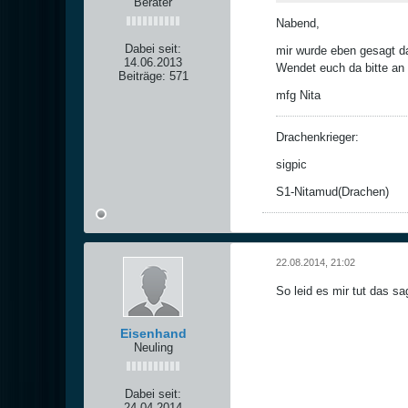
Berater
Nabend,
Dabei seit:
mir wurde eben gesagt d
14.06.2013
Wendet euch da bitte an
Beiträge:
571
mfg Nita
Drachenkrieger:
sigpic
S1-Nitamud(Drachen)
22.08.2014, 21:02
So leid es mir tut das s
Eisenhand
Neuling
Dabei seit:
24.04.2014