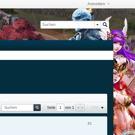
Anmelden
Seite
von
1
Filter
#1