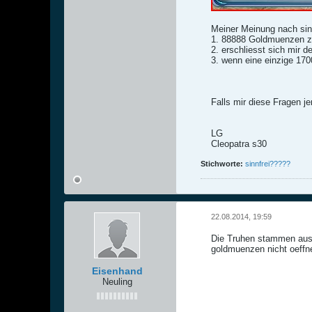
Meiner Meinung nach sin
1. 88888 Goldmuenzen z
2. erschliesst sich mir d
3. wenn eine einzige 170
Falls mir diese Fragen j
LG
Cleopatra s30
Stichworte:
sinnfrei?????
22.08.2014, 19:59
Die Truhen stammen aus d
goldmuenzen nicht oeffn
Eisenhand
Neuling