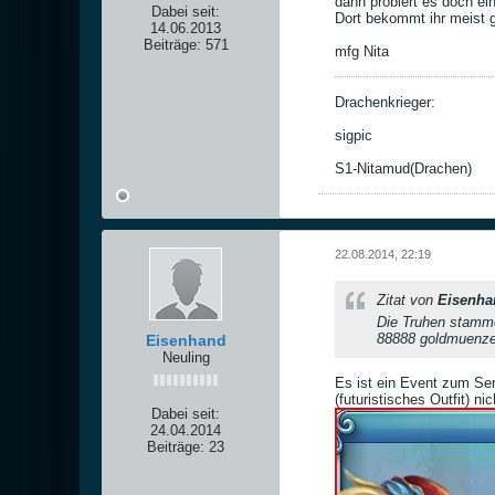
dann probiert es doch e
Dabei seit:
Dort bekommt ihr meist g
14.06.2013
Beiträge:
571
mfg Nita
Drachenkrieger:
sigpic
S1-Nitamud(Drachen)
22.08.2014, 22:19
Zitat von
Eisenha
Die Truhen stamme
88888 goldmuenzen
Eisenhand
Neuling
Es ist ein Event zum Ser
(futuristisches Outfit) n
Dabei seit:
24.04.2014
Beiträge:
23