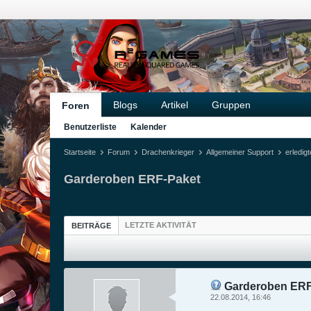
Blogs
Artikel
Gruppen
Foren
Benutzerliste
Kalender
Startseite
Forum
Drachenkrieger
Allgemeiner Support
erledig
Garderoben ERF-Paket
LETZTE AKTIVITÄT
BEITRÄGE
Garderoben ERF
22.08.2014, 16:46