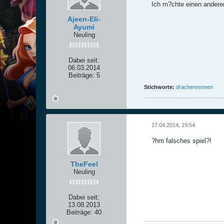
Ich m?chte einen andere
Ajeen-Eli-
Ayumi
Neuling
Dabei seit:
06.03.2014
Beiträge:
5
Stichworte:
drachenrennen
17.04.2014, 19:54
?hm falsches spiel?!
TheFeel
Neuling
Dabei seit:
13.08.2013
Beiträge:
40