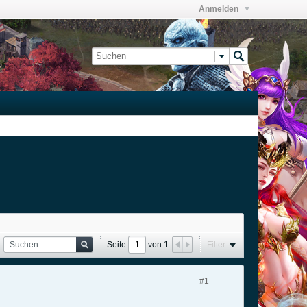
Anmelden
Seite
von
1
Filter
#1