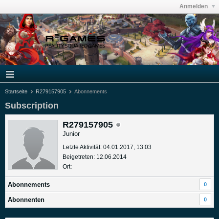
Anmelden
Startseite
R279157905
Abonnements
Subscription
R279157905
Junior
Letzte Aktivität: 04.01.2017, 13:03
Beigetreten: 12.06.2014
Ort:
Abonnements
0
Abonnenten
0