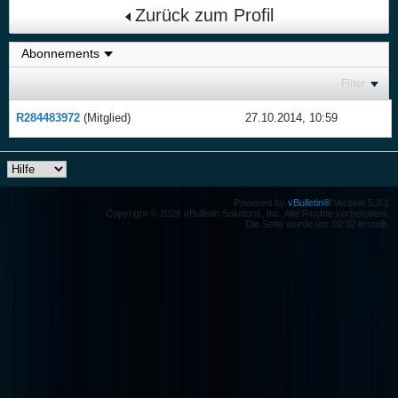
Zurück zum Profil
Filter
R284483972
(Mitglied)
27.10.2014, 10:59
Powered by
vBulletin®
Version 5.3.1
Copyright © 2026 vBulletin Solutions, Inc. Alle Rechte vorbehalten.
Die Seite wurde um 10:32 erstellt.