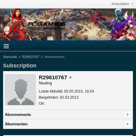
Anmelden
Startseite
R29610767
Abonnements
Subscription
R29610767
Neuling
Letzte Aktivität: 05.05.2015, 16:54
Beigetreten: 02.03.2013
Ort:
Abonnements
0
Abonnenten
0