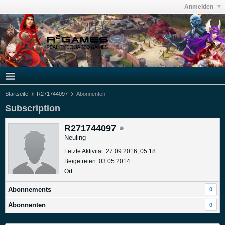
Anmelden
Startseite
R271744097
Abonnenten
Subscription
R271744097
Neuling
Letzte Aktivität: 27.09.2016, 05:18
Beigetreten: 03.05.2014
Ort:
Abonnements
0
Abonnenten
0