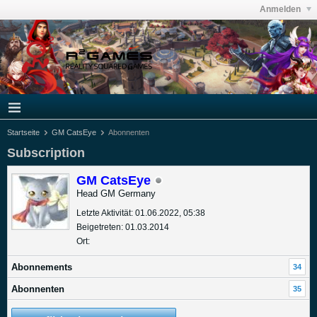
Anmelden
Startseite
GM CatsEye
Abonnenten
Subscription
GM CatsEye
Head GM Germany
Letzte Aktivität: 01.06.2022, 05:38
Beigetreten: 01.03.2014
Ort:
Abonnements
34
Abonnenten
35