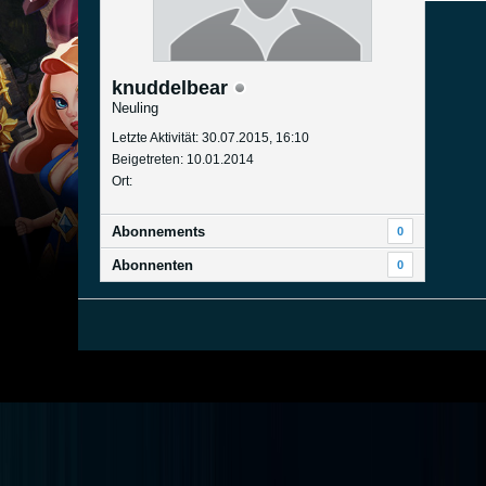
knuddelbear
Neuling
Letzte Aktivität: 30.07.2015, 16:10
Beigetreten: 10.01.2014
Ort:
Abonnements
0
Abonnenten
0