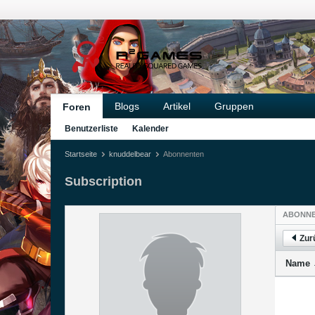
Blogs
Artikel
Gruppen
Foren
Benutzerliste
Kalender
Startseite
knuddelbear
Abonnenten
Subscription
ABONN
Zur
Name