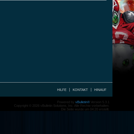
HILFE
KONTAKT
HINAUF
Powered by
vBulletin®
Version 5.3.1
Copyright © 2026 vBulletin Solutions, Inc. Alle Rechte vorbehalten.
Die Seite wurde um 04:20 erstellt.