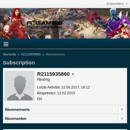
Anmelden
Startseite
R2115935860
Abonnements
Subscription
R2115935860
Neuling
Letzte Aktivität: 22.08.2017, 18:12
Beigetreten: 12.02.2015
Ort:
Abonnements
0
Abonnenten
0