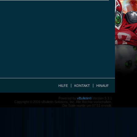
HILFE
KONTAKT
HINAUF
Powered by
vBulletin®
Version 5.3.1
Copyright © 2026 vBulletin Solutions, Inc. Alle Rechte vorbehalten.
Die Seite wurde um 07:51 erstellt.