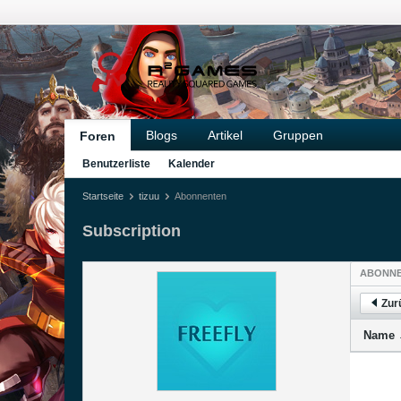
Blogs
Artikel
Gruppen
Foren
Benutzerliste
Kalender
Startseite
tizuu
Abonnenten
Subscription
ABONN
Zur
Name