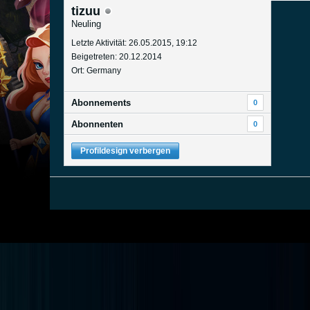
tizuu
Neuling
Letzte Aktivität: 26.05.2015, 19:12
Beigetreten: 20.12.2014
Ort: Germany
Abonnements
0
Abonnenten
0
Profildesign verbergen