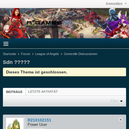
Anmelden
Startseite
Forum
League of Angels
Generelle Diskussionen
Sdn ?????
Dieses Thema ist geschlossen.
LETZTE AKTIVITÄT
BEITRÄGE
Filter
R210102151
Power User