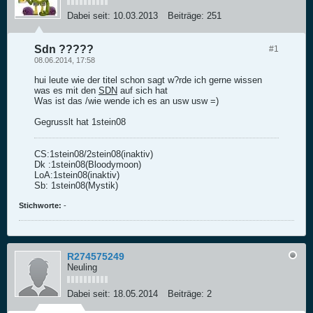
Dabei seit:
10.03.2013
Beiträge:
251
Sdn ?????
#1
08.06.2014, 17:58
hui leute wie der titel schon sagt w?rde ich gerne wissen
was es mit den
SDN
auf sich hat
Was ist das /wie wende ich es an usw usw =)
Gegrusslt hat 1stein08
CS:1stein08/2stein08(inaktiv)
Dk :1stein08(Bloodymoon)
LoA:1stein08(inaktiv)
Sb: 1stein08(Mystik)
Stichworte:
-
R274575249
Neuling
Dabei seit:
18.05.2014
Beiträge:
2