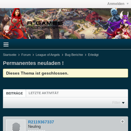
Anmelden
Startseite
Forum
League of Angels
Bug Berichte
Erledigt
Permanentes neuladen !
Dieses Thema ist geschlossen.
LETZTE AKTIVITÄT
BEITRÄGE
Filter
R2119367337
Neuling