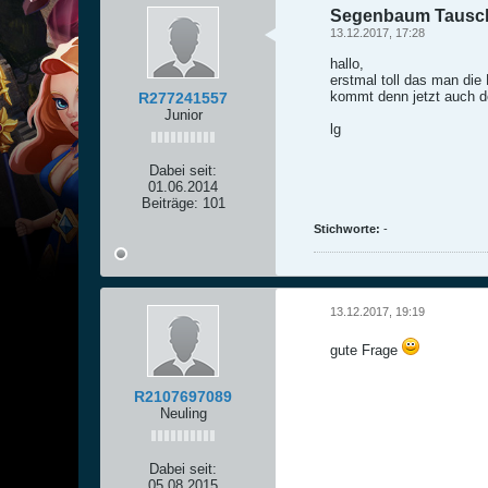
Segenbaum Tausc
13.12.2017, 17:28
hallo,
erstmal toll das man die
kommt denn jetzt auch de
R277241557
Junior
lg
Dabei seit:
01.06.2014
Beiträge:
101
Stichworte:
-
13.12.2017, 19:19
gute Frage
R2107697089
Neuling
Dabei seit:
05.08.2015