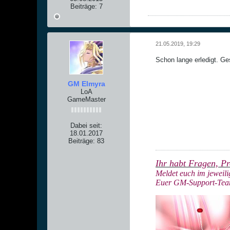
Beiträge:
7
21.05.2019, 19:29
Schon lange erledigt. G
GM Elmyra
LoA
GameMaster
Dabei seit:
18.01.2017
Beiträge:
83
Ihr habt Fragen, P
Meldet euch im jeweil
Euer G
M-Support-Te