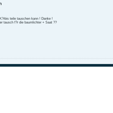
h
 K?rbis teile tauschen kann ! Danke !
r tausch f?r die baumlichter + Saat ??