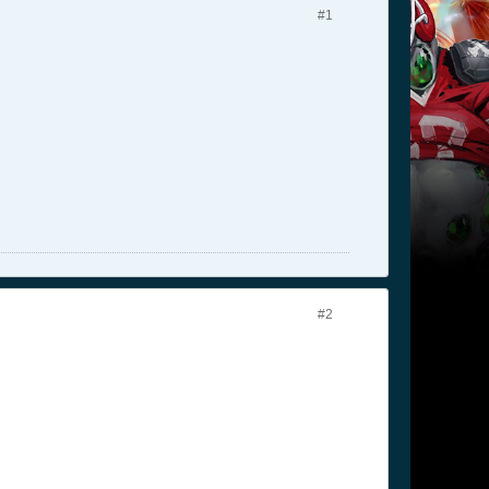
#1
#2