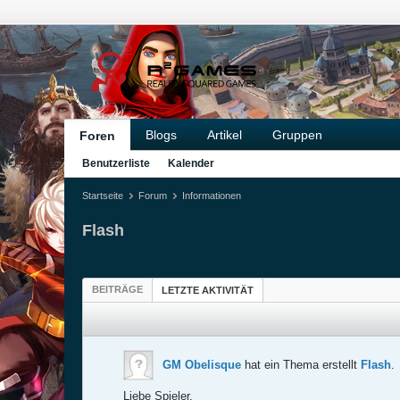
Blogs
Artikel
Gruppen
Foren
Benutzerliste
Kalender
Startseite
Forum
Informationen
Flash
BEITRÄGE
LETZTE AKTIVITÄT
GM Obelisque
hat ein Thema erstellt
Flash
.
Liebe Spieler,