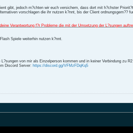
ent gibt, jedoch m?chten wir euch versichern, dass dort mit h?chster Priorit?t
lternativen vorschlagen die ihr nutzen k?nnt, bis der Client ordnungsgem?? fun
endeine Verantwortung f?r Probleme die mit der Umsetzung der L?sungen auftr
Flash Spiele weiterhin nutzen k?nnt.
e L?sungen von mir als Einzelperson kommen und in keiner Verbindung zu R2
rem Discord Server:
https://discord.gg/VFMzFDqKq5