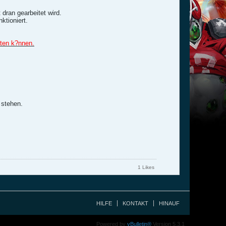
 dran gearbeitet wird.
ktioniert.
eten k?nnen.
 stehen.
1 Likes
HILFE
KONTAKT
HINAUF
Powered by
vBulletin®
Version 5.3.1