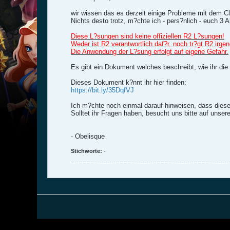
wir wissen das es derzeit einige Probleme mit dem Cli
Nichts desto trotz, m?chte ich - pers?nlich - euch 3 A
Diese L?sungen sind keine offiziellen R2 L?sungen!
Weder ist R2 verantwortlich daf?r, noch tr?gt R2 irg
Die Anwendung der L?sung erfolgt auf eigene Gefahr.
Es gibt ein Dokument welches beschreibt, wie ihr die 
Dieses Dokument k?nnt ihr hier finden:
https://bit.ly/35DqfVJ
Ich m?chte noch einmal darauf hinweisen, dass dies
Solltet ihr Fragen haben, besucht uns bitte auf unse
- Obelisque
Stichworte:
-