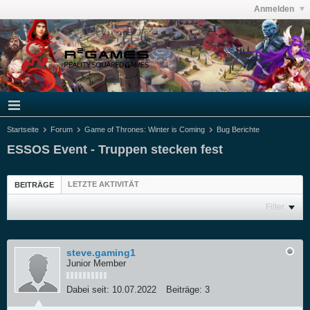
Anmelden
Startseite
Forum
Game of Thrones: Winter is Coming
Bug Berichte
ESSOS Event - Truppen stecken fest
LETZTE AKTIVITÄT
BEITRÄGE
Filter
steve.gaming1
Junior Member
Dabei seit:
10.07.2022
Beiträge:
3