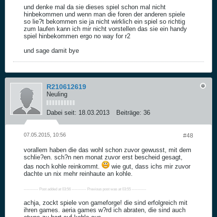
und denke mal da sie dieses spiel schon mal nicht
hinbekommen und wenn man die foren der anderen spiele
so lie?t bekommen sie ja nicht wirklich ein spiel so richtig
zum laufen kann ich mir nicht vorstellen das sie ein handy
spiel hinbekommen ergo no way for r2
und sage damit bye
R210612619
Neuling
Dabei seit:
18.03.2013
Beiträge:
36
07.05.2015, 10:56
#48
vorallem haben die das wohl schon zuvor gewusst, mit dem
schlie?en. sch?n nen monat zuvor erst bescheid gesagt,
das noch kohle reinkommt.
wie gut, dass ichs mir zuvor
dachte un nix mehr reinhaute an kohle.
---------- Post added at 03:56 ---------- Previous post was at 03:55 ----------
achja, zockt spiele von gameforge! die sind erfolgreich mit
ihren games. aeria games w?rd ich abraten, die sind auch