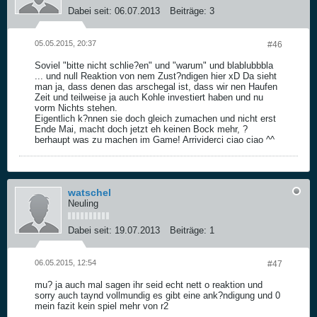
Dabei seit:
06.07.2013
Beiträge:
3
05.05.2015, 20:37
#46
Soviel "bitte nicht schlie?en" und "warum" und blablubbbla
... und null Reaktion von nem Zust?ndigen hier xD Da sieht
man ja, dass denen das arschegal ist, dass wir nen Haufen
Zeit und teilweise ja auch Kohle investiert haben und nu
vorm Nichts stehen.
Eigentlich k?nnen sie doch gleich zumachen und nicht erst
Ende Mai, macht doch jetzt eh keinen Bock mehr, ?
berhaupt was zu machen im Game! Arrividerci ciao ciao ^^
watschel
Neuling
Dabei seit:
19.07.2013
Beiträge:
1
06.05.2015, 12:54
#47
mu? ja auch mal sagen ihr seid echt nett o reaktion und
sorry auch taynd vollmundig es gibt eine ank?ndigung und 0
mein fazit kein spiel mehr von r2