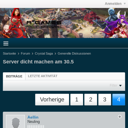
Anmelden
Startseite
Forum
Crystal Saga
Generelle Diskussionen
Server dicht machen am 30.5
LETZTE AKTIVITÄT
BEITRÄGE
Filter
Vorherige
1
2
3
4
Aellin
Neuling