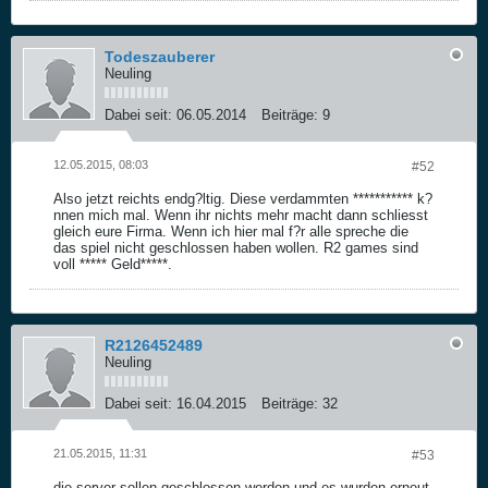
Todeszauberer
Neuling
Dabei seit:
06.05.2014
Beiträge:
9
12.05.2015, 08:03
#52
Also jetzt reichts endg?ltig. Diese verdammten *********** k?
nnen mich mal. Wenn ihr nichts mehr macht dann schliesst
gleich eure Firma. Wenn ich hier mal f?r alle spreche die
das spiel nicht geschlossen haben wollen. R2 games sind
voll ***** Geld*****.
R2126452489
Neuling
Dabei seit:
16.04.2015
Beiträge:
32
21.05.2015, 11:31
#53
die server sollen geschlossen werden und es wurden erneut