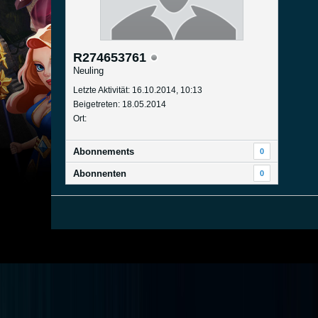
R274653761
Neuling
Letzte Aktivität: 16.10.2014, 10:13
Beigetreten: 18.05.2014
Ort:
Abonnements
0
Abonnenten
0