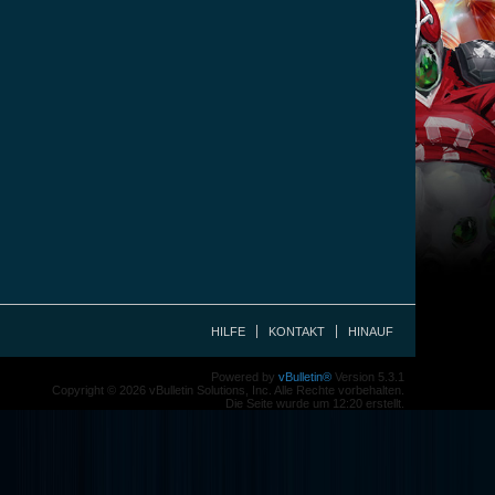
HILFE
KONTAKT
HINAUF
Powered by
vBulletin®
Version 5.3.1
Copyright © 2026 vBulletin Solutions, Inc. Alle Rechte vorbehalten.
Die Seite wurde um 12:20 erstellt.