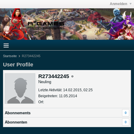
Anmelden
Startseite
R273442245
User Profile
R273442245
Neuling
Letzte Aktivität: 14.02.2015, 02:25
Beigetreten: 11.05.2014
Ort:
Abonnements
0
Abonnenten
0