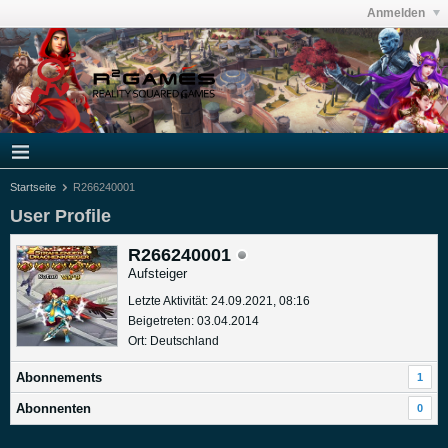
Anmelden
Startseite
R266240001
User Profile
R266240001
Aufsteiger
Letzte Aktivität: 24.09.2021, 08:16
Beigetreten: 03.04.2014
Ort: Deutschland
Abonnements
1
Abonnenten
0