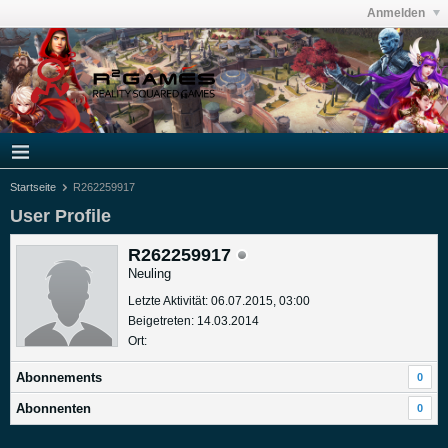
Anmelden
Startseite
R262259917
User Profile
R262259917
Neuling
Letzte Aktivität: 06.07.2015, 03:00
Beigetreten: 14.03.2014
Ort:
Abonnements
0
Abonnenten
0