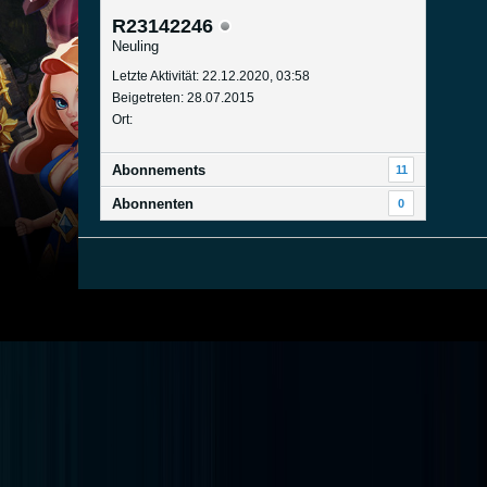
R23142246
Neuling
Letzte Aktivität: 22.12.2020, 03:58
Beigetreten: 28.07.2015
Ort:
Abonnements
11
Abonnenten
0