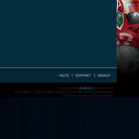
HILFE
KONTAKT
HINAUF
Powered by
vBulletin®
Version 5.3.1
Copyright © 2026 vBulletin Solutions, Inc. Alle Rechte vorbehalten.
Die Seite wurde um 20:05 erstellt.