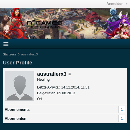
Anmelden
Startseite
australierx3
User Profile
australierx3
Neuling
Letzte Aktivität: 14.12.2014, 11:31
Beigetreten: 09.08.2013
Ort:
Abonnements
1
Abonnenten
1