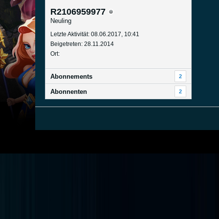
R2106959977
Neuling
Letzte Aktivität: 08.06.2017, 10:41
Beigetreten: 28.11.2014
Ort:
Abonnements
2
Abonnenten
2