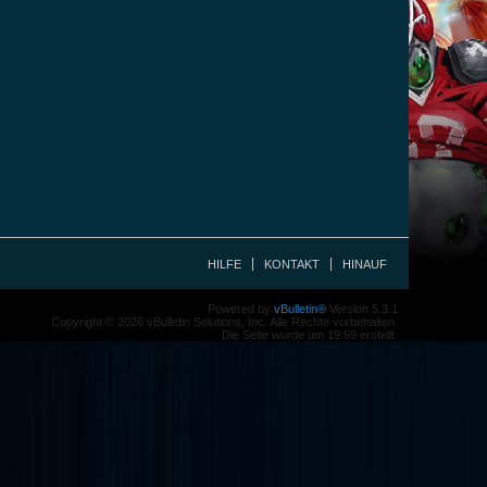
HILFE
KONTAKT
HINAUF
Powered by
vBulletin®
Version 5.3.1
Copyright © 2026 vBulletin Solutions, Inc. Alle Rechte vorbehalten.
Die Seite wurde um 19:59 erstellt.