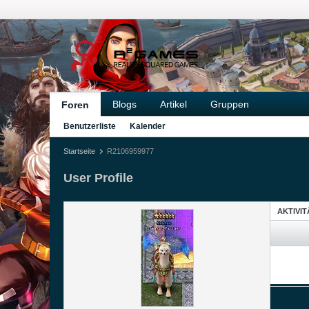
Blogs
Artikel
Gruppen
Foren
Benutzerliste
Kalender
Startseite
R2106959977
User Profile
AKTIVI