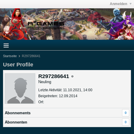
Anmelden
Startseite
R297286641
User Profile
R297286641
Neuling
Letzte Aktivität: 11.10.2021, 14:00
Beigetreten: 12.09.2014
Ort:
Abonnements
0
Abonnenten
0