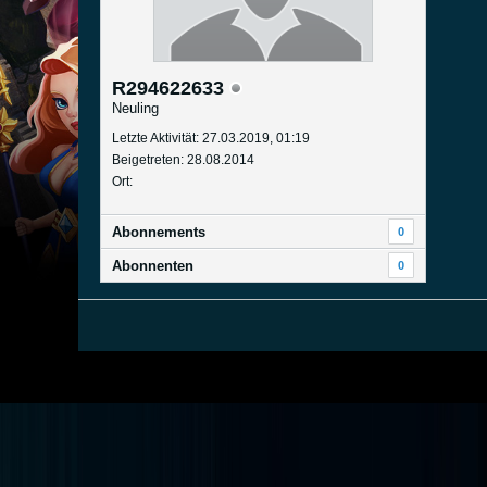
R294622633
Neuling
Letzte Aktivität: 27.03.2019, 01:19
Beigetreten: 28.08.2014
Ort:
Abonnements
0
Abonnenten
0