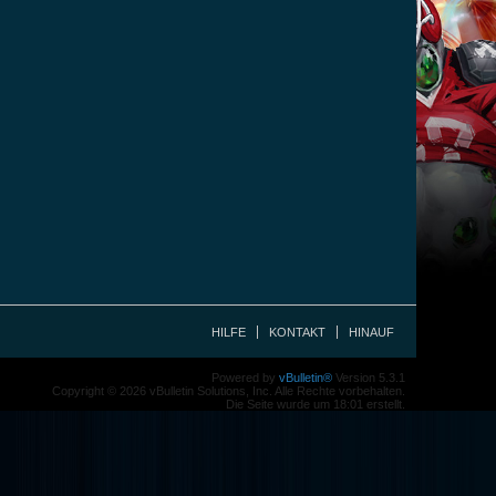
HILFE
KONTAKT
HINAUF
Powered by
vBulletin®
Version 5.3.1
Copyright © 2026 vBulletin Solutions, Inc. Alle Rechte vorbehalten.
Die Seite wurde um 18:01 erstellt.