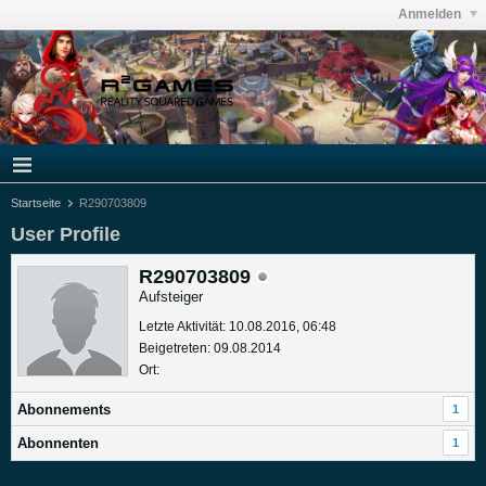
Anmelden
Startseite
R290703809
User Profile
R290703809
Aufsteiger
Letzte Aktivität: 10.08.2016, 06:48
Beigetreten: 09.08.2014
Ort:
Abonnements
1
Abonnenten
1