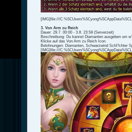
[IMG]file:///C:%5CUsers%5Cyong%5CAppData%5CL
3. Von Arm zu Reich
Dauer: 29.7. 00:00 - 3.8. 23:59 (Serverzeit)
Beschreibung: Du kannst Diamanten ausgeben um w?
Klicke auf das Von Arm zu Reich Icon.
Belohnungen: Diamanten, Schwarzwind Schl?chter Spli
[IMG]file:///C:%5CUsers%5Cyong%5CAppData%5CL