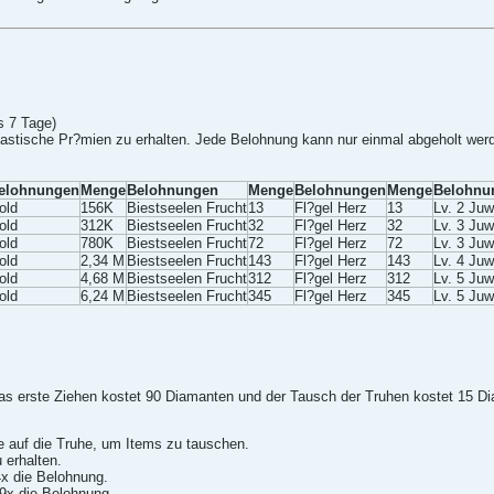
ls 7 Tage)
astische Pr?mien zu erhalten. Jede Belohnung kann nur einmal abgeholt werd
elohnungen
Menge
Belohnungen
Menge
Belohnungen
Menge
Belohnu
old
156K
Biestseelen Frucht
13
Fl?gel Herz
13
Lv. 2 Ju
old
312K
Biestseelen Frucht
32
Fl?gel Herz
32
Lv. 3 Ju
old
780K
Biestseelen Frucht
72
Fl?gel Herz
72
Lv. 3 Ju
old
2,34 M
Biestseelen Frucht
143
Fl?gel Herz
143
Lv. 4 Ju
old
4,68 M
Biestseelen Frucht
312
Fl?gel Herz
312
Lv. 5 Ju
old
6,24 M
Biestseelen Frucht
345
Fl?gel Herz
345
Lv. 5 Ju
as erste Ziehen kostet 90 Diamanten und der Tausch der Truhen kostet 15 D
 auf die Truhe, um Items zu tauschen.
 erhalten.
4x die Belohnung.
 9x die Belohnung.