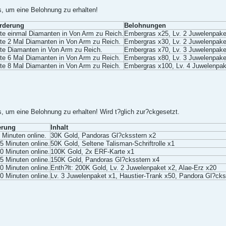
, um eine Belohnung zu erhalten!
rderung
Belohnungen
lte einmal Diamanten in Von Arm zu Reich.
Embergras x25, Lv. 2 Juwelenpake
lte 2 Mal Diamanten in Von Arm zu Reich.
Embergras x30, Lv. 2 Juwelenpake
lte Diamanten in Von Arm zu Reich.
Embergras x70, Lv. 3 Juwelenpake
lte 6 Mal Diamanten in Von Arm zu Reich.
Embergras x80, Lv. 3 Juwelenpake
lte 8 Mal Diamanten in Von Arm zu Reich.
Embergras x100, Lv. 4 Juwelenpak
 um eine Belohnung zu erhalten! Wird t?glich zur?ckgesetzt.
erung
Inhalt
 Minuten online.
30K Gold, Pandoras Gl?cksstern x2
5 Minuten online.
50K Gold, Seltene Talisman-Schriftrolle x1
0 Minuten online.
100K Gold, 2x ERF-Karte x1
5 Minuten online.
150K Gold, Pandoras Gl?cksstern x4
0 Minuten online.
Enth?lt: 200K Gold, Lv. 2 Juwelenpaket x2, Alae-Erz x20
0 Minuten online.
Lv. 3 Juwelenpaket x1, Haustier-Trank x50, Pandora Gl?cks