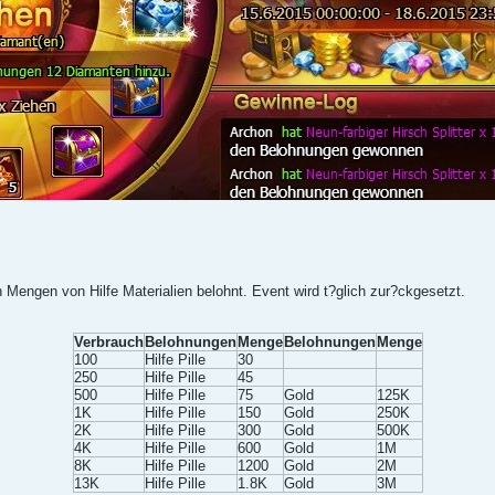
Mengen von Hilfe Materialien belohnt. Event wird t?glich zur?ckgesetzt.
Verbrauch
Belohnungen
Menge
Belohnungen
Menge
100
Hilfe Pille
30
250
Hilfe Pille
45
500
Hilfe Pille
75
Gold
125K
1K
Hilfe Pille
150
Gold
250K
2K
Hilfe Pille
300
Gold
500K
4K
Hilfe Pille
600
Gold
1M
8K
Hilfe Pille
1200
Gold
2M
13K
Hilfe Pille
1.8K
Gold
3M