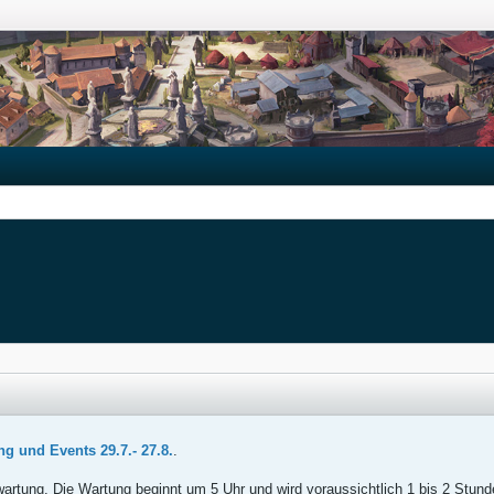
g und Events 29.7.- 27.8.
.
artung. Die Wartung beginnt um 5 Uhr und wird voraussichtlich 1 bis 2 Stunde