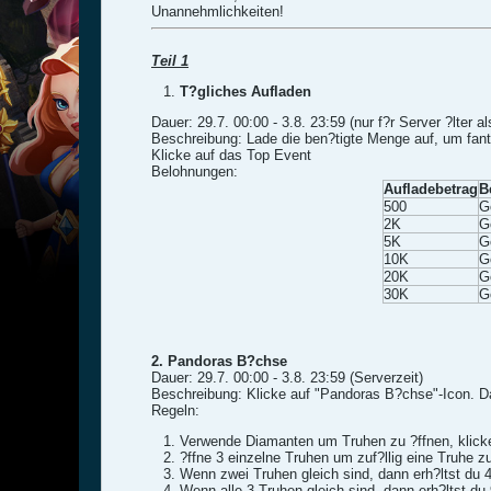
Unannehmlichkeiten!
Teil 1
T?gliches Aufladen
Dauer: 29.7. 00:00 - 3.8. 23:59 (nur f?r Server ?lter a
Beschreibung: Lade die ben?tigte Menge auf, um fant
Klicke auf das Top Event
Belohnungen:
Aufladebetrag
B
500
G
2K
G
5K
G
10K
G
20K
G
30K
G
2. Pandoras B?chse
Dauer: 29.7. 00:00 - 3.8. 23:59 (Serverzeit)
Beschreibung: Klicke auf "Pandoras B?chse"-Icon. D
Regeln:
Verwende Diamanten um Truhen zu ?ffnen, klicke
?ffne 3 einzelne Truhen um zuf?llig eine Truhe zu
Wenn zwei Truhen gleich sind, dann erh?ltst du 
Wenn alle 3 Truhen gleich sind, dann erh?ltst du