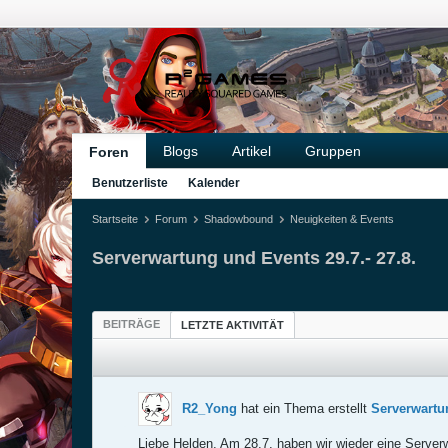
Blogs
Artikel
Gruppen
Foren
Benutzerliste
Kalender
Startseite
Forum
Shadowbound
Neuigkeiten & Events
Serverwartung und Events 29.7.- 27.8.
BEITRÄGE
LETZTE AKTIVITÄT
R2_Yong
hat ein Thema erstellt
Serverwartun
Liebe Helden, Am 28.7. haben wir wieder eine Serverw