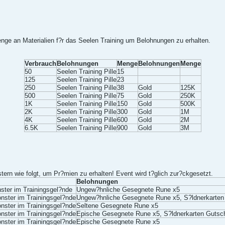
enge an Materialien f?r das Seelen Training um Belohnungen zu erhalten.
Verbrauch
Belohnungen
Menge
Belohnungen
Menge
50
Seelen Training Pille
15
125
Seelen Training Pille
23
250
Seelen Training Pille
38
Gold
125K
500
Seelen Training Pille
75
Gold
250K
1K
Seelen Training Pille
150
Gold
500K
2K
Seelen Training Pille
300
Gold
1M
4K
Seelen Training Pille
600
Gold
2M
6.5K
Seelen Training Pille
900
Gold
3M
tern wie folgt, um Pr?mien zu erhalten! Event wird t?glich zur?ckgesetzt.
Belohnungen
ster im Trainingsgel?nde
Ungew?hnliche Gesegnete Rune x5
nster im Trainingsgel?nde
Ungew?hnliche Gesegnete Rune x5, S?ldnerkarten
nster im Trainingsgel?nde
Seltene Gesegnete Rune x5
nster im Trainingsgel?nde
Epische Gesegnete Rune x5, S?ldnerkarten Gutsc
nster im Trainingsgel?nde
Epische Gesegnete Rune x5