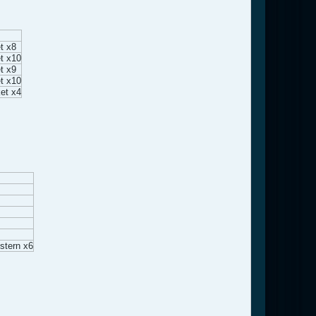
t x8
t x10
t x9
t x10
et x4
stern x6