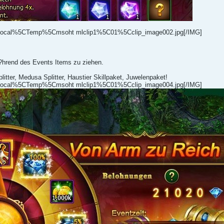
ocal%5CTemp%5Cmsoht mlclip1%5C01%5Cclip_image002.jpg[/IMG]
hrend des Events Items zu ziehen.
tter, Medusa Splitter, Haustier Skillpaket, Juwelenpaket!
ocal%5CTemp%5Cmsoht mlclip1%5C01%5Cclip_image004.jpg[/IMG]