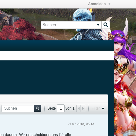
Anmelden
Seite
von
1
Filter
27.07.2018, 05:13
n dauern. Wir entschuldigen uns f?r alle