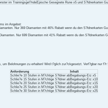
nster im Trainingsgel?nde
Epische Gesegnete Rune x5 und S?ldnerkarten Gu
ems im Angebot:
Diamanten. Nur 369 Diamanten mit 46% Rabatt wenn du den S?ldnerkarten Gutsc
 Diamanten. Nur 699 Diamanten mit 41% Rabatt wenn du den S?ldnerkarten Guts
um Belohnungen zu erhalten! Wird t?glich zur?ckgesetzt. Verf?gbar nur f?r S
Anforderung
Inhalt
Schlie?e 10 Stufen in M?chtige S?ldner ab
Begabungs-Erz x5
Schlie?e 15 Stufen in M?chtige S?ldner ab
Begabungs-Erz x10
Schlie?e 20 Stufen in M?chtige S?ldner ab
Begabungs-Erz x15
Schlie?e 25 Stufen in M?chtige S?ldner ab
Begabungs-Erz x20
Schlie?e 30 Stufen in M?chtige S?ldner ab
Begabungs-Erz x25