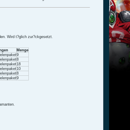
en. Wird t?glich zur?ckgesetzt.
ngen
Menge
welenpaket
9
welenpaket
8
welenpaket
18
welenpaket
10
welenpaket
8
welenpaket
9
iamanten.