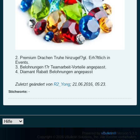
2. Premium Drachen Truhe hinzugef?gt. Erh?ltlich in
Events.
3. Belohnungen f?r Teamarbeit-Vorteile angepasst.
4. Diamant Rabatt Belohnungen angepasst
Zuletzt geändert von
R2_Yong
;
21.06.2016, 05:23
.
Stichworte:
-
Powered by
vBulletin®
Version 5.3.1
Copyright © 2026 vBulletin Solutions, Inc. Alle Rechte vorbehalten.