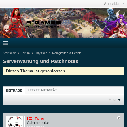
Anmelden
Startseite
Forum
Odyssea
Neuigkeiten & Events
Serverwartung und Patchnotes
Dieses Thema ist geschlossen.
LETZTE AKTIVITÄT
BEITRÄGE
Filter
R2_Yong
Administrator