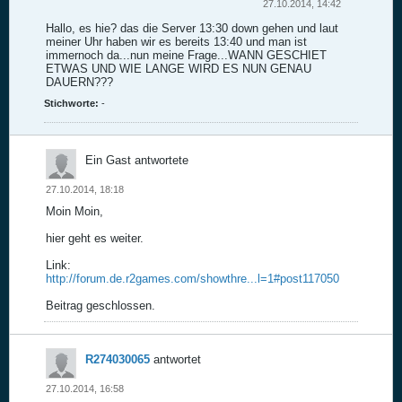
27.10.2014, 14:42
Hallo, es hie? das die Server 13:30 down gehen und laut
meiner Uhr haben wir es bereits 13:40 und man ist
immernoch da...nun meine Frage...WANN GESCHIET
ETWAS UND WIE LANGE WIRD ES NUN GENAU
DAUERN???
Stichworte:
-
Ein Gast antwortete
27.10.2014, 18:18
Moin Moin,
hier geht es weiter.
Link:
http://forum.de.r2games.com/showthre...l=1#post117050
Beitrag geschlossen.
R274030065
antwortet
27.10.2014, 16:58