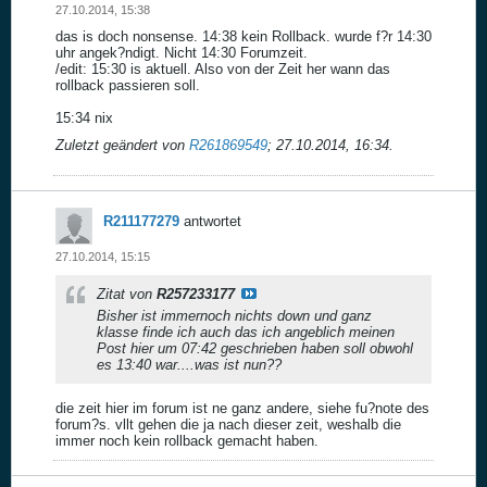
27.10.2014, 15:38
das is doch nonsense. 14:38 kein Rollback. wurde f?r 14:30
uhr angek?ndigt. Nicht 14:30 Forumzeit.
/edit: 15:30 is aktuell. Also von der Zeit her wann das
rollback passieren soll.
15:34 nix
Zuletzt geändert von
R261869549
;
27.10.2014, 16:34
.
R211177279
antwortet
27.10.2014, 15:15
Zitat von
R257233177
Bisher ist immernoch nichts down und ganz
klasse finde ich auch das ich angeblich meinen
Post hier um 07:42 geschrieben haben soll obwohl
es 13:40 war....was ist nun??
die zeit hier im forum ist ne ganz andere, siehe fu?note des
forum?s. vllt gehen die ja nach dieser zeit, weshalb die
immer noch kein rollback gemacht haben.