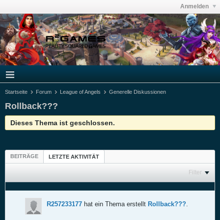
Anmelden
Startseite
Forum
League of Angels
Generelle Diskussionen
Rollback???
Dieses Thema ist geschlossen.
BEITRÄGE
LETZTE AKTIVITÄT
Filter
R257233177
hat ein Thema erstellt
Rollback???
.