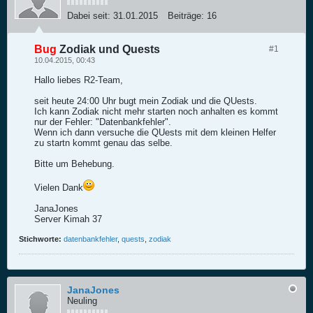
Dabei seit:
31.01.2015
Beiträge:
16
Bug
Zodiak und Quests
#1
10.04.2015, 00:43
Hallo liebes R2-Team,
seit heute 24:00 Uhr bugt mein Zodiak und die QUests.
Ich kann Zodiak nicht mehr starten noch anhalten es kommt
nur der Fehler: "Datenbankfehler".
Wenn ich dann versuche die QUests mit dem kleinen Helfer
zu startn kommt genau das selbe.
Bitte um Behebung.
Vielen Dank
JanaJones
Server Kimah 37
Stichworte:
datenbankfehler
,
quests
,
zodiak
JanaJones
Neuling