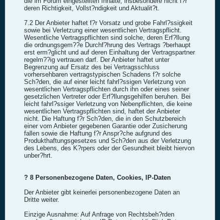
die im Forum eingestellten Inhalte, insbesondere nicht f?r
deren Richtigkeit, Vollst?ndigkeit und Aktualit?t.
7.2 Der Anbieter haftet f?r Vorsatz und grobe Fahrl?ssigkeit
sowie bei Verletzung einer wesentlichen Vertragspflicht.
Wesentliche Vertragspflichten sind solche, deren Erf?llung
die ordnungsgem??e Durchf?hrung des Vertrags ?berhaupt
erst erm?glicht und auf deren Einhaltung der Vertragspartner
regelm??ig vertrauen darf. Der Anbieter haftet unter
Begrenzung auf Ersatz des bei Vertragsschluss
vorhersehbaren vertragstypischen Schadens f?r solche
Sch?den, die auf einer leicht fahrl?ssigen Verletzung von
wesentlichen Vertragspflichten durch ihn oder eines seiner
gesetzlichen Vertreter oder Erf?llungsgehilfen beruhen. Bei
leicht fahrl?ssiger Verletzung von Nebenpflichten, die keine
wesentlichen Vertragspflichten sind, haftet der Anbieter
nicht. Die Haftung f?r Sch?den, die in den Schutzbereich
einer vom Anbieter gegebenen Garantie oder Zusicherung
fallen sowie die Haftung f?r Anspr?che aufgrund des
Produkthaftungsgesetzes und Sch?den aus der Verletzung
des Lebens, des K?rpers oder der Gesundheit bleibt hiervon
unber?hrt.
? 8 Personenbezogene Daten, Cookies, IP-Daten
Der Anbieter gibt keinerlei personenbezogene Daten an
Dritte weiter.
Einzige Ausnahme: Auf Anfrage von Rechtsbeh?rden