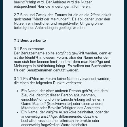
beeintr?chtigt wird. Der Anbieter wird die Nutzer
entsprechend ?ber die ?nderungen informieren.
2.7 Sinn und Zweck des Forums ist ein an die ?ffentlichkeit
gerichteter "Markt der Meinungen". Es soll daher unter den
Nutzern ein friedlicher und respektvoller Umgang ohne
beleidigende Anfeindungen gepflegt werden.
? 3 Benutzerkonto
3.1 Benutzername
Der Benutzername sollte sorgf?ltig gew?hlt werden, denn er
ist die Identit?t in diesem Forum, also der Name unter dem
man sich hier kennen lernt, und mit dem man Beitr?ge und
Meinungen in Verbindung bringt. Es sollten nur Buchstaben
f?r den Benutzernamen genutzt werden.
3.1.1 Es d?rfen im Forum keine Namen verwendet werden,
die einen der folgenden Punkte verletzen:
Ein Name, der einer anderen Person geh?rt, mit dem
Ziel, die Identit?t dieser Person anzunehmen,
einschlie?lich und ohne Einschr?nkung auf einen ?
Game Master? (Spielverwalter) oder einen anderen
Mitarbeiter oder Bevollm?chtigten des Anbieters.
Ein Name, der vulg?re Ausdr?cke beinhaltet, oder der
anderweitig anst??ige, diffamierende, obsz?ne,
boshafte, rassistische, ethnisch inkorrekte oder
anderweitig fragw?rdige Worte beinhaltet.