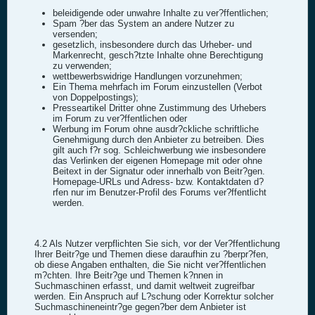
beleidigende oder unwahre Inhalte zu ver?ffentlichen;
Spam ?ber das System an andere Nutzer zu
versenden;
gesetzlich, insbesondere durch das Urheber- und
Markenrecht, gesch?tzte Inhalte ohne Berechtigung
zu verwenden;
wettbewerbswidrige Handlungen vorzunehmen;
Ein Thema mehrfach im Forum einzustellen (Verbot
von Doppelpostings);
Presseartikel Dritter ohne Zustimmung des Urhebers
im Forum zu ver?ffentlichen oder
Werbung im Forum ohne ausdr?ckliche schriftliche
Genehmigung durch den Anbieter zu betreiben. Dies
gilt auch f?r sog. Schleichwerbung wie insbesondere
das Verlinken der eigenen Homepage mit oder ohne
Beitext in der Signatur oder innerhalb von Beitr?gen.
Homepage-URLs und Adress- bzw. Kontaktdaten d?
rfen nur im Benutzer-Profil des Forums ver?ffentlicht
werden.
4.2 Als Nutzer verpflichten Sie sich, vor der Ver?ffentlichung
Ihrer Beitr?ge und Themen diese daraufhin zu ?berpr?fen,
ob diese Angaben enthalten, die Sie nicht ver?ffentlichen
m?chten. Ihre Beitr?ge und Themen k?nnen in
Suchmaschinen erfasst, und damit weltweit zugreifbar
werden. Ein Anspruch auf L?schung oder Korrektur solcher
Suchmaschineneintr?ge gegen?ber dem Anbieter ist