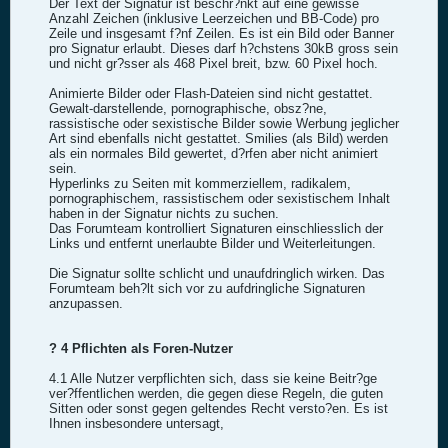
Der Text der Signatur ist beschr?nkt auf eine gewisse
Anzahl Zeichen (inklusive Leerzeichen und BB-Code) pro
Zeile und insgesamt f?nf Zeilen. Es ist ein Bild oder Banner
pro Signatur erlaubt. Dieses darf h?chstens 30kB gross sein
und nicht gr?sser als 468 Pixel breit, bzw. 60 Pixel hoch.
Animierte Bilder oder Flash-Dateien sind nicht gestattet.
Gewalt-darstellende, pornographische, obsz?ne,
rassistische oder sexistische Bilder sowie Werbung jeglicher
Art sind ebenfalls nicht gestattet. Smilies (als Bild) werden
als ein normales Bild gewertet, d?rfen aber nicht animiert
sein.
Hyperlinks zu Seiten mit kommerziellem, radikalem,
pornographischem, rassistischem oder sexistischem Inhalt
haben in der Signatur nichts zu suchen.
Das Forumteam kontrolliert Signaturen einschliesslich der
Links und entfernt unerlaubte Bilder und Weiterleitungen.
Die Signatur sollte schlicht und unaufdringlich wirken. Das
Forumteam beh?lt sich vor zu aufdringliche Signaturen
anzupassen.
? 4 Pflichten als Foren-Nutzer
4.1 Alle Nutzer verpflichten sich, dass sie keine Beitr?ge
ver?ffentlichen werden, die gegen diese Regeln, die guten
Sitten oder sonst gegen geltendes Recht versto?en. Es ist
Ihnen insbesondere untersagt,