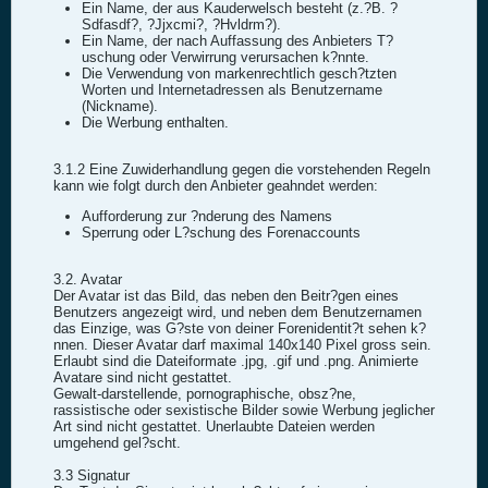
Ein Name, der aus Kauderwelsch besteht (z.?B. ?
Sdfasdf?, ?Jjxcmi?, ?Hvldrm?).
Ein Name, der nach Auffassung des Anbieters T?
uschung oder Verwirrung verursachen k?nnte.
Die Verwendung von markenrechtlich gesch?tzten
Worten und Internetadressen als Benutzername
(Nickname).
Die Werbung enthalten.
3.1.2 Eine Zuwiderhandlung gegen die vorstehenden Regeln
kann wie folgt durch den Anbieter geahndet werden:
Aufforderung zur ?nderung des Namens
Sperrung oder L?schung des Forenaccounts
3.2. Avatar
Der Avatar ist das Bild, das neben den Beitr?gen eines
Benutzers angezeigt wird, und neben dem Benutzernamen
das Einzige, was G?ste von deiner Forenidentit?t sehen k?
nnen. Dieser Avatar darf maximal 140x140 Pixel gross sein.
Erlaubt sind die Dateiformate .jpg, .gif und .png. Animierte
Avatare sind nicht gestattet.
Gewalt-darstellende, pornographische, obsz?ne,
rassistische oder sexistische Bilder sowie Werbung jeglicher
Art sind nicht gestattet. Unerlaubte Dateien werden
umgehend gel?scht.
3.3 Signatur