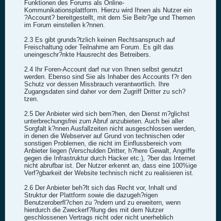
Funktionen des Forums als Online-
Kommunikationsplattform. Hierzu wird Ihnen als Nutzer ein
?Account? bereitgestellt, mit dem Sie Beitr?ge und Themen
im Forum einstellen k?nnen.
2.3 Es gibt grunds?tzlich keinen Rechtsanspruch auf
Freischaltung oder Teilnahme am Forum. Es gilt das
uneingeschr?nkte Hausrecht des Betreibers.
2.4 Ihr Foren-Account darf nur von Ihnen selbst genutzt
werden. Ebenso sind Sie als Inhaber des Accounts f?r den
Schutz vor dessen Missbrauch verantwortlich. Ihre
Zugangsdaten sind daher vor dem Zugriff Dritter zu sch?
tzen.
2.5 Der Anbieter wird sich bem?hen, den Dienst m?glichst
unterbrechungsfrei zum Abruf anzubieten. Auch bei aller
Sorgfalt k?nnen Ausfallzeiten nicht ausgeschlossen werden,
in denen die Webserver auf Grund von technischen oder
sonstigen Problemen, die nicht im Einflussbereich vom
Anbieter liegen (Verschulden Dritter, h?here Gewalt, Angriffe
gegen die Infrastruktur durch Hacker etc.), ?ber das Internet
nicht abrufbar ist. Der Nutzer erkennt an, dass eine 100%ige
Verf?gbarkeit der Website technisch nicht zu realisieren ist.
2.6 Der Anbieter beh?lt sich das Recht vor, Inhalt und
Struktur der Plattform sowie die dazugeh?rigen
Benutzeroberfl?chen zu ?ndern und zu erweitern, wenn
hierdurch die Zweckerf?llung des mit dem Nutzer
geschlossenen Vertrags nicht oder nicht unerheblich