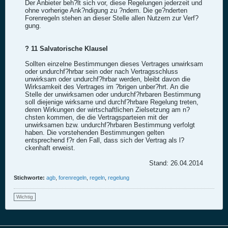
Der Anbieter beh?lt sich vor, diese Regelungen jederzeit und
ohne vorherige Ank?ndigung zu ?ndern. Die ge?nderten
Forenregeln stehen an dieser Stelle allen Nutzern zur Verf?
gung.
? 11 Salvatorische Klausel
Sollten einzelne Bestimmungen dieses Vertrages unwirksam
oder undurchf?hrbar sein oder nach Vertragsschluss
unwirksam oder undurchf?hrbar werden, bleibt davon die
Wirksamkeit des Vertrages im ?brigen unber?hrt. An die
Stelle der unwirksamen oder undurchf?hrbaren Bestimmung
soll diejenige wirksame und durchf?hrbare Regelung treten,
deren Wirkungen der wirtschaftlichen Zielsetzung am n?
chsten kommen, die die Vertragsparteien mit der
unwirksamen bzw. undurchf?hrbaren Bestimmung verfolgt
haben. Die vorstehenden Bestimmungen gelten
entsprechend f?r den Fall, dass sich der Vertrag als l?
ckenhaft erweist.
Stand: 26.04.2014
Stichworte:
agb
,
forenregeln
,
regeln
,
regelung
Wichtig