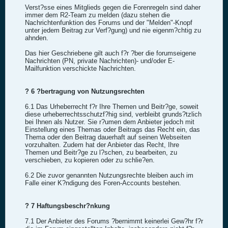
Verst?sse eines Mitglieds gegen die Forenregeln sind daher
immer dem R2-Team zu melden (dazu stehen die
Nachrichtenfunktion des Forums und der "Melden"-Knopf
unter jedem Beitrag zur Verf?gung) und nie eigenm?chtig zu
ahnden.
Das hier Geschriebene gilt auch f?r ?ber die forumseigene
Nachrichten (PN, private Nachrichten)- und/oder E-
Mailfunktion verschickte Nachrichten.
? 6 ?bertragung von Nutzungsrechten
6.1 Das Urheberrecht f?r Ihre Themen und Beitr?ge, soweit
diese urheberrechtsschutzf?hig sind, verbleibt grunds?tzlich
bei Ihnen als Nutzer. Sie r?umen dem Anbieter jedoch mit
Einstellung eines Themas oder Beitrags das Recht ein, das
Thema oder den Beitrag dauerhaft auf seinen Webseiten
vorzuhalten. Zudem hat der Anbieter das Recht, Ihre
Themen und Beitr?ge zu l?schen, zu bearbeiten, zu
verschieben, zu kopieren oder zu schlie?en.
6.2 Die zuvor genannten Nutzungsrechte bleiben auch im
Falle einer K?ndigung des Foren-Accounts bestehen.
? 7 Haftungsbeschr?nkung
7.1 Der Anbieter des Forums ?bernimmt keinerlei Gew?hr f?r