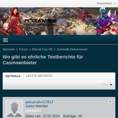
Anmelden
Startseite
Forum
Eternal Fury H5
Generelle Diskussionen
Wo gibt es ehrliche Testberichte für
Casinoanbieter
LETZTE AKTIVITÄT
BEITRÄGE
Filter
adnanalvi17817
Junior Member
Dabei seit:
23.02.2019
Beiträge:
19